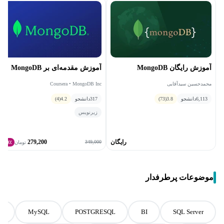
آموزش رایگان MongoDB
آموزش مقدمه‌ای بر MongoDB
محمدحسین سیدآقایی
Coursera • MongoDB Inc
6,113
دانشجو
3.8
(73)
317
دانشجو
4.2
(4)
زیرنویس
رایگان
279,200
349,000
تومان
20٪
موضوعات پرطرفدار
L
MySQL
POSTGRESQL
BI
SQL Server