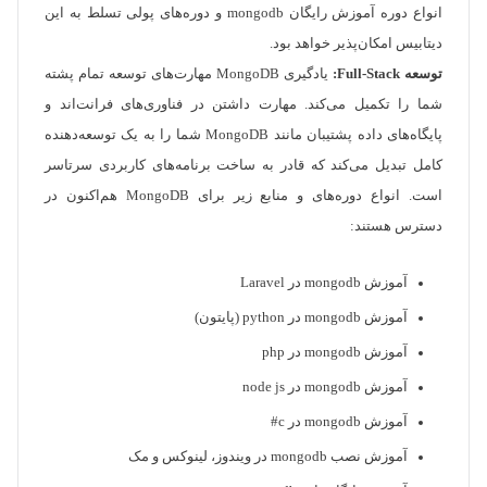
انواع دوره آموزش رایگان mongodb و دوره‌های پولی تسلط به این
دیتابیس امکان‌پذیر خواهد بود.
توسعه Full-Stack:
یادگیری MongoDB مهارت‌های توسعه تمام پشته
شما را تکمیل می‌کند. مهارت داشتن در فناوری‌های فرانت‌اند و
پایگاه‌های داده پشتیبان مانند MongoDB شما را به یک توسعه‌دهنده
کامل تبدیل می‌کند که قادر به ساخت برنامه‌های کاربردی سرتاسر
است. انواع دوره‌های و منابع زیر برای MongoDB هم‌اکنون در
دسترس هستند:
آموزش mongodb در Laravel
آموزش mongodb در python (پایتون)
آموزش mongodb در php
آموزش mongodb در node js
آموزش mongodb در c#
آموزش نصب mongodb در ویندوز، لینوکس و مک