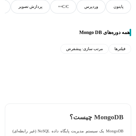
پایتون
وردپرس
C/C++
پردازش تصویر
جا
همه دوره‌های Mongo DB
فیلترها
مرتب سازی:
پیشفرض
MongoDB چیست؟
MongoDB یک سیستم مدیریت پایگاه داده NoSQL (غیر رابطه‌ای)