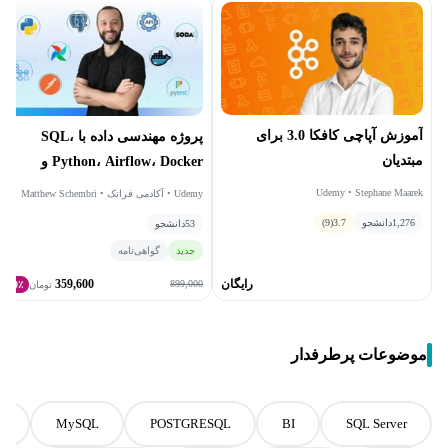
آموزش آپاچی کافکا 3.0 برای
پروژه مهندسی داده با SQL،
مبتدیان
Python، Airflow، Docker و
CI/CD
Udemy • Stephane Maarek
Udemy • آکادمی فراتک • Matthew Schembri
1,276
دانشجو
3.7
(9)
53
دانشجو
جدید
گواهی‌نامه
رایگان
359,600
899,000
تومان
60٪
موضوعات پرطرفدار
L
MySQL
POSTGRESQL
BI
SQL Server