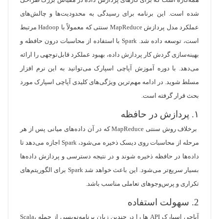
همه‌کاره است که برای کارهای پردازش داده در مقیاس بزرگ طراحی
شده است. این برنامه برای رسیدگی به محدودیت‌ها و چالش‌های
عملکرد مدل پردازش MapReduce سنتی که معمولاً با Hadoop مرتبط
است، توسعه داده شد. Spark با استفاده از محاسبات درون حافظه و
بهینه‌سازی گردش کار پردازش داده، بهبود عملکرد قابل‌توجهی را ارائه
می‌دهد. با دوره آموزش آپاچی اسپارک می‌توانید به این نرم افزار
مسلط شوید. در ادامه مهم‌ترین ویژگی‌های کلیدی آپاچی اسپارک مورد
بحث قرار گرفته است.
١. پردازش در حافظه
برخلاف روش سنتی MapReduce که در آن داده‌های میانی پس از هر
مرحله از محاسبات روی دیسک ذخیره می‌شود، Spark اجازه می‌دهد تا
داده‌ها در حافظه ذخیره شوند و در نتیجه دسترسی و پردازش داده‌ها
بسیار سریع‌تر می‌شود. این باعث خواهد شد Spark برای الگوریتم‌های
تکراری و پرس‌وجوهای تعاملی مناسب باشد.
2. سهولت استفاده
آپاچی اسپارک API ها را در چندین زبان برنامه‌نویسی از جمله Scala،