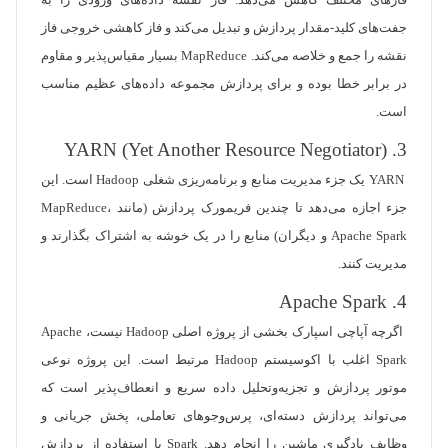
فازهای مختلف کاهش می‌دهد. فاز نقشه داده‌های ورودی را به
جفت‌های کلید-مقدار پردازش و تبدیل می‌کند و فاز کاهشی خروجی فاز
نقشه را جمع و خلاصه می‌کند. MapReduce بسیار مقیاس‌پذیر و مقاوم
در برابر خطا بوده و برای پردازش مجموعه داده‌های عظیم مناسب
است.
3. YARN (Yet Another Resource Negotiator)
YARN یک جزء مدیریت منابع و برنامه‌ریزی شغلی Hadoop است. این
جزء اجازه می‌دهد تا چندین فریمورک پردازش (مانند MapReduce،
Apache Spark و دیگران) منابع را در یک خوشه به اشتراک بگذارند و
مدیریت کنند.
4. Apache Spark
اگرچه آپاچی اسپارک بخشی از پروژه اصلی Hadoop نیست، Apache
Spark اغلب با اکوسیستم Hadoop مرتبط است. این پروژه نوعی
موتور پردازش و تجزیه‌وتحلیل داده سریع و انعطاف‌پذیر است که
می‌تواند پردازش دسته‌ای، پرس‌وجوهای تعاملی، پخش جریانی و
وظایف یادگیری ماشین را انجام دهد. Spark با استفاده از پردازش