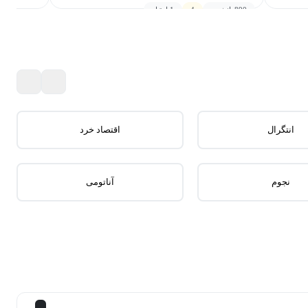
890
دانشجو
4
1 امتیاز
مینا دهقانی • هادی عاشقی
رایگان
انتگرال
اقتصاد خرد
نجوم
آناتومی