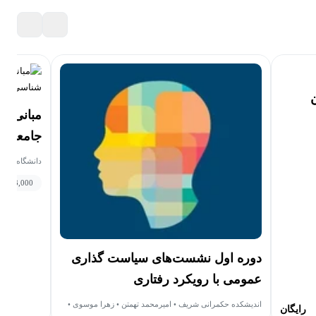
مبانی جا
جامعه ش
دانشگاه فرد
3,000
دانش
دوره اول نشست‌های سیاست گذاری
عمومی با رویکرد رفتاری
اندیشکده حکمرانی شریف • امیرمحمد تهمتن • زهرا موسوی •
رایگان
علیرضا نفیسی • محمود حداد • مهدی بیگی • کوروش بهرنگ •