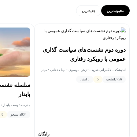
محبوب‌ترین
جدید‌ترین
دوره دوم نشست‌های سیاست گذاری
عمومی با رویکرد رفتاری
اندیشکده حکمرانی شریف • زهرا موسوی • مینا دهقانی • میثم
هاشم خانی • الهه فاطمی پور • احمدرضا احسانیان مفرد • نرگس
756
دانشجو
5
3 امتیاز
حاجی ملا درویش • جعفر خیر خواهان • محمد تقی سعیدی •
سلسله نشست‌
خانم جوادی نسب • شهرام حشمت • نسرین امیدوار • حسین
جوشقانی • سحر سنگی • مجید عینیان
پایدار
مدرسه توسعه پایدار • 
834
دانشجو
3.8
رایگان