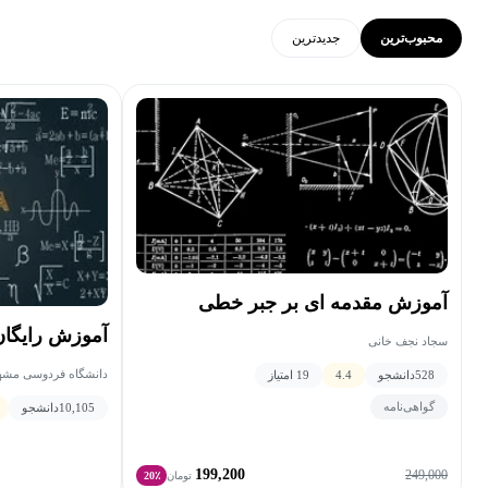
محبوب‌ترین
جدید‌ترین
آموزش مقدمه ای بر جبر خطی
آموزش رایگا
سجاد نجف خانی
دانشگاه فردوسی مشهد 
528
دانشجو
4.4
19 امتیاز
گواهی‌نامه
10,105
دانشجو
199,200
249,000
تومان
20٪