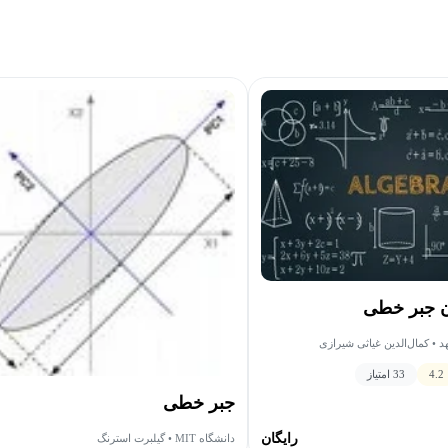
ن جبر خطی
• کمال‌الدین غیاثی شیرازی
4.2
33 امتیاز
جبر خطی
رایگان
دانشگاه MIT • گیلبرت استرنگ