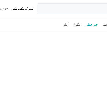
سرویس 
اشتراک مکتب‌پلاس
تدریس ک
طی
جبر خطی
انتگرال
آمار