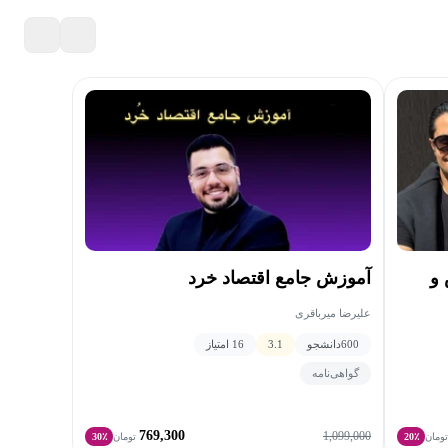
 و
آموزش جامع اقتصاد خرد
علیرضا میرباقری
600
دانشجو
3.1
16 امتیاز
گواهی‌نامه
769,300
1,099,000
ومان
20٪
تومان
30٪