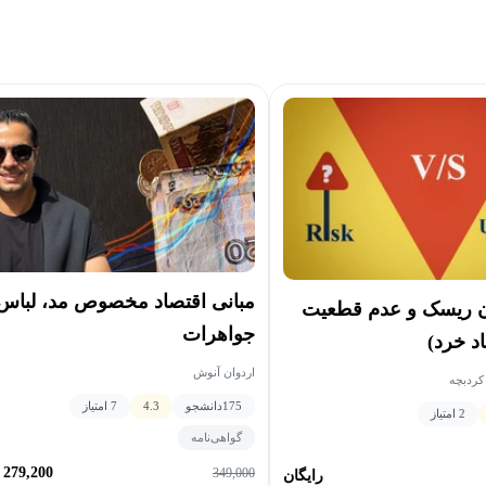
مبانی اقتصاد مخصوص مد، لباس
ن ریسک و عدم قطعیت
جواهرات
اد خرد)
اردوان آنوش
 کردبچه
175
دانشجو
4.3
7 امتیاز
2 امتیاز
گواهی‌نامه
279,200
349,000
رایگان
ت