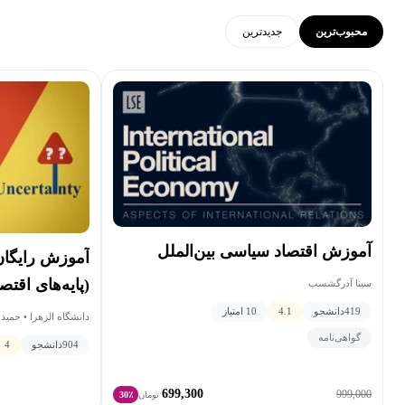
محبوب‌ترین
جدید‌ترین
آموزش اقتصاد سیاسی بین‌الملل
آموزش رایگا
(پایه‌های اقتص
سینا آذرگشسب
419
دانشجو
4.1
10 امتیاز
دانشگاه الزهرا • حمید
گواهی‌نامه
904
دانشجو
4
699,300
999,000
تومان
30٪