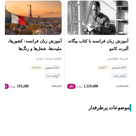
آموزش زبان فرانسه با كتاب بيگانه
آموزش زبان فرانسه: کشورها،
آلبرت كامو
ملیت‌ها، شغل‌ها و رنگ‌ها
علیرضا عطامنش
فاطمه سادات عبادی
454
دانشجو
2.7
(15)
265
دانشجو
3.6
(11)
گواهی‌نامه
گواهی‌نامه
319,200
1,319,400
399,000
2,199,000
تومان
40٪
تومان
20٪
موضوعات پرطرفدار