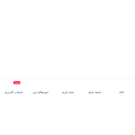
ورود
خانه
دسته بندی
سبد خرید
دوره‌های من
حساب کاربری
سرویس سازمانی مکتب‌خونه
، بستر رشد و توانمندسازی حرفه‌ای
کارکنان در مسیر توسعه‌ فردی آن‌هاست.