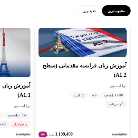
محبوب‌ترین
جدید‌ترین
آموزش زبان فرانسه مقدماتی (سطح
A1.2)
آموزش زبان 
پویا استادپور
A1.1)
1,686
دانشجو
4.4
23 امتیاز
گواهی‌نامه
پویا استادپور
8,155
دانشجو
6
پرطرفدار
گواهی
1,139,400
1,899,000
1,899,000
تومان
40٪