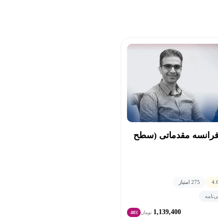
فرانسه مقدماتی (سطح
4.
275 امتیاز
‌نامه
1,139,400
تومان
40٪