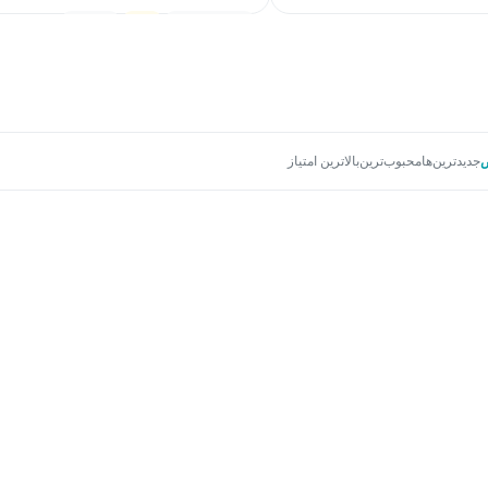
کامپیوتر
2,657
دانشجو
3.5
2 امتیاز
جدیدترین‌ها
محبوب‌ترین
بالاترین امتیاز