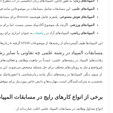
المپیادهای زبان:
به طور خاص، المپیادهای زبان انگلیسی در آب مطرح است 
المپیادهای علمی
: این مسابقات شامل مسابقات در موضوعاتی مانند فیزیک است که در آن از روش‌های یادگیری مشارکت
المپیادهای هوش مصنوعی
: پلتفرم عامل هوشمند Botzone برای مسابقات ارزیابی هوش عوامل استفاده می‌شود که بخشی از
المپیادهای ورزشی
: اگرچه یک موضوع آکادمیک سنتی نیست، اما برای مث
المپیادهای ریاضی:
المپیادهای آزاد در
ریاضیات
به عنوان ابزاری برای رو
این المپیادها طیف گسترده‌ای از رشته‌ها، از موضوعات STEM گرفته تا زبان‌ها و حتی ورزش‌ها را در برمی‌گیرد که هرکدام مجموعه‌ای از چالش‌ها و روش‌های آماده‌سازی منحصربه‌فرد خود رادارند که در آموزس المپیاد مطرح است.
مسابقات المپیاد در رشته علمی چه تفاوتی با سایر رشت
رقابت‌های المپیاد در رشته‌های علمی، عمدتاً در ماهیت وظایف و فعالیت‌های
غیرواضح و نیاز به رویکردهای مختلف برای حل مسئله مشخص می‌شوند. این مسا
از سوی دیگر، المپیادها در رشته‌های دیگر مانند زبان‌شناسی یا انفورماتیک
بخشیدن به شرکت‌کنندگان است، مهارت‌ها و دانش خاص موردنیاز برای موفقیت
برخی از انواع کارهای رایج در مسابقات المپیا
انواع متداول وظایف در مسابقات المپیاد علمی اغلب عبارت‌اند از: