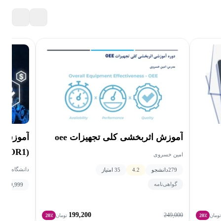
آموزش اثربخشی کلی تجهیزات oee
(OR1)
امین خسروی
دانشگاه تفرش
279
دانشجو
4.2
35 امتیاز
گواهی‌نامه
9,999
دانش
199,200
249,000
ومان
20٪
تومان
20٪