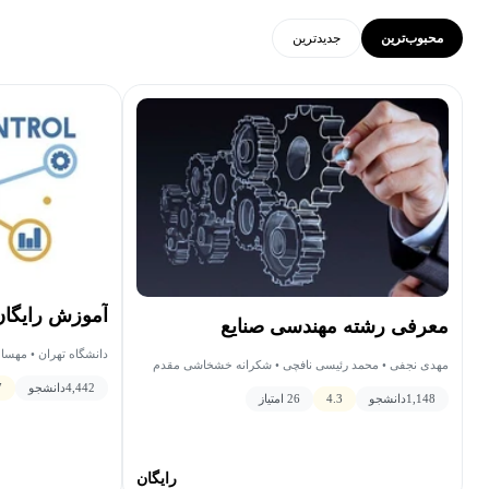
محبوب‌ترین
جدید‌ترین
آموزش رایگان
معرفی رشته مهندسی صنایع
دانشگاه تهران • مهسا
مهدی نجفی • محمد رئیسی نافچی • شکرانه خشخاشی مقدم
4,442
دانشجو
7
1,148
دانشجو
4.3
26 امتیاز
رایگان