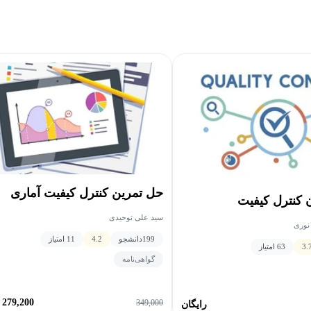
حل تمرین کنترل کیفیت آماری
 کنترل کیفیت
سید علی توحیدی
 نوری
199
دانشجو
4.2
11 امتیاز
3.
63 امتیاز
گواهی‌نامه
279,200
349,000
رایگان
ت