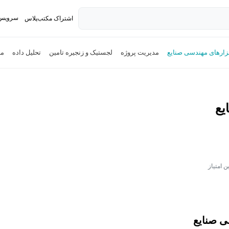
سرویس 
اشتراک مکتب‌پلاس
تدریس ک
فزارهای مهندسی صنایع
مدیریت پروژه
لجستیک و زنجیره تامین
تحلیل داده
مد
یع
ن امتیاز
ی صنایع