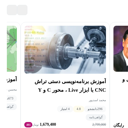
 و
آموزش ط
آموزش برنامه‌نویسی دستی تراش
CNC با ابزار Live ، محور C و Y
محسن شيخ س
673
دانشجو
محمد اسدپور
گواهی‌نامه
296
دانشجو
4.8
4 امتیاز
گواهی‌نامه
1,679,400
2,799,000
رایگان
تومان
40٪