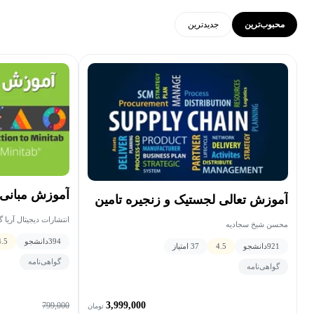
محبوب‌ترین
جدید‌ترین
آموزش مبانی 
آموزش تعالی لجستیک و زنجیره تامین
انتشارات دیجیتال آریا گستر افزار • Richard Chua
محسن شيخ سجادیه
394
دانشجو
4.5
921
دانشجو
4.5
37 امتیاز
گواهی‌نامه
گواهی‌نامه
3,999,000
799,000
تومان