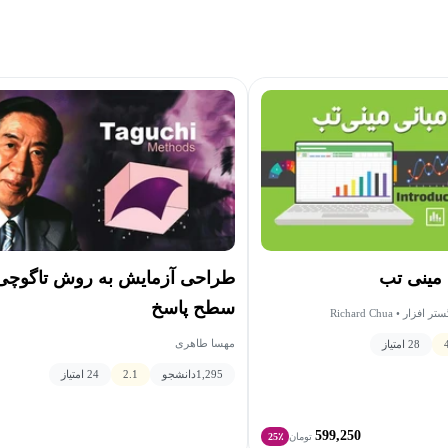
مینی تب
طراحی آزمایش به روش تاگوچی
سطح پاسخ
مهسا طاهری
28 امتیاز
1,295
دانشجو
2.1
24 امتیاز
599,250
تومان
25٪