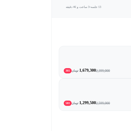
13 جلسه
3 ساعت و 46 دقیقه
1,679,300
2,399,000
تومان
30٪
1,299,500
2,599,000
تومان
50٪