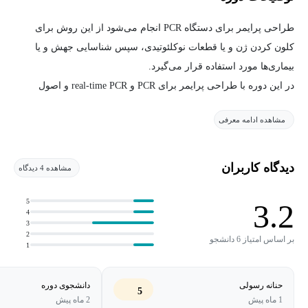
طراحی پرایمر برای دستگاه PCR انجام می‌شود از این روش برای
کلون کردن ژن و یا قطعات نوکلئوتیدی، سپس شناسایی جهش و یا
بیماری‌ها مورد استفاده قرار می‌گیرد.
در این دوره با طراحی پرایمر برای PCR و real-time PCR و اصول
طراحی پرایمر آشنا می‌شویم.
مشاهده ادامه معرفی
با نرم افزار Gene runner پرایمر طراحی و آنالیز می‌کنید. با استفاده از
NCBi پرایمر را آنالیز و طراحی پرایمر انجام می‌دهید و با دیتا بیس مورد
نیاز دیگری برای آنالیز پرایمر آشنا می‌شوید.
دیدگاه کاربران
مشاهده 4 دیدگاه
5
3.2
4
3
2
بر اساس امتیاز 6 دانشجو
1
حنانه رسولی
دانشجوی دوره
5
1 ماه پیش
2 ماه پیش