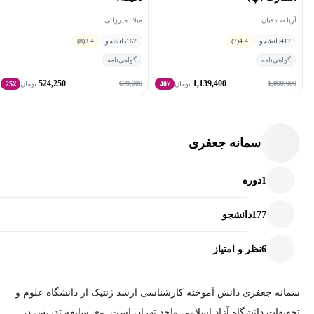
آریا صادقیان
میلاد میرزائی
417
دانشجو
4.4
(7)
162
دانشجو
3.4
(8)
گواهی‌نامه
گواهی‌نامه
524,250
1,139,400
699,000
1,899,000
تومان
40٪
تومان
25٪
سمانه جعفری
1
دوره
177
دانشجو
6
نظر و امتیاز
سمانه جعفری دانش آموخته کارشناسی ارشد ژنتیک از دانشگاه علوم و
تحقیقات دانشگاه آزاد اسلامی واحد تهران است. وی سابقه تدریس در