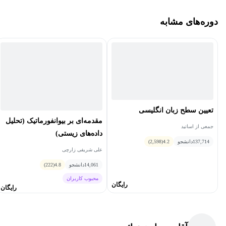
دوره‌های مشابه
- شبیه‌سازی جهش‌زایی (Mutagenesis) در SnapGene
- طراحی و شبیه‌سازی جهش‌زایی هدفمند (Mutagenesis)
- شبیه‌سازی ژل الکتروفورز (Gel Electrophoresis) برای بررسی
نتایج PCR
تعیین سطح زبان انگلیسی
4. کلونینگ مولکولی در SnapGene: از طراحی تا شبیه‌سازی
مقدمه‌ای بر بیوانفورماتیک (تحلیل
جمعی از اساتید
داده‌های زیستی)
137,714
دانشجو
4.2
(2,598)
علی شریفی زارچی
- Cloning with Restriction Enzymes: طراحی برش و درج قطعات
14,061
دانشجو
4.8
(222)
DNA
محبوب کاربران
رایگان
رایگان
- Gateway Cloning: اصول و کاربردهای Gateway Cloning
- In-Fusion Cloning: طراحی و اجرای کلونینگ In-Fusion