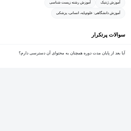
آموزش ژنتیک
آموزش رشته زیست شناسی
همچنین، در زمینه حفظ محیط زیست پروژه‌های مانند طراحی
آموزش دانشگاهی: علوم‌پایه، انسانی، پزشکی
بیوفیلترهای پیشرفته برای حذف آمونیوم از منابع آبی را با موفقیت به
اجرا درآورده‌اند. این بیوفیلترها با بهره‌گیری از مهندسی ژنتیک و
سوالات پرتکرار
فناوری‌های پیشرفته فیلتراسیون، نقش مهمی در حفاظت از کیفیت آب
و محیط زیست ایفا کرده‌اند.
آیا بعد از پایان مدت دوره همچنان به محتوای آن دسترسی دارم؟
بله. پس از پایان مدت دوره نیز به ویدئوها، تمرین‌ها، پروژه‌ها و سایر
محتوای آموزشی دوره دسترسی خواهید داشت؛ اما امکان تصحیح
تمرین‌ها توسط پشتیبان دوره و دریافت گواهی‌نامه برای شما وجود
نخواهد داشت.