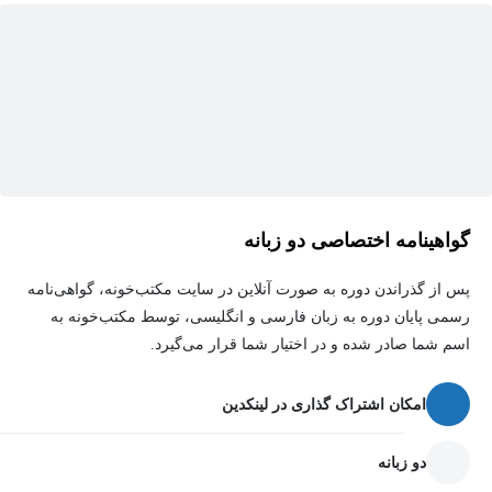
منظم ذخیره می‌کند و امکان اشتراک‌گذاری آن‌ها را فراهم می‌سازد.
به زبان ساده، SnapGene پلی میان ایده‌های تحقیقاتی و واقعیت
آزمایشگاهی است!
**سرفصل‌های دوره آموزشی کار با SnapGene**
1. **مقدمه‌ای بر SnapGene**
گواهینامه اختصاصی دو زبانه
- معرفی نرم‌افزار و کاربردهای آن در زیست‌شناسی مولکولی
پس از گذراندن دوره به صورت آنلاین در سایت مکتب‌خونه، گواهی‌نامه
رسمی پایان دوره به زبان فارسی و انگلیسی، توسط مکتب‌خونه به
2. **آشنایی با محیط کاربری SnapGene**
اسم شما صادر شده و در اختیار شما قرار می‌گیرد.
- معرفی ابزارها و بخش‌های مختلف نرم‌افزار برای کارهای
شبیه‌سازی و آنالیز توالی‌ها
امکان اشتراک گذاری در لینکدین
3. **شبیه‌سازی PCR در SnapGene**
دو زبانه
- کاربرد عملی PCR در نرم‌افزار SnapGene