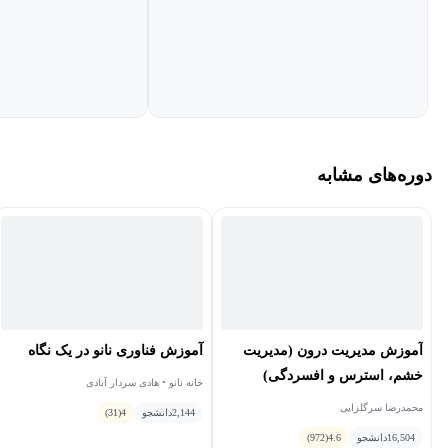
دوره‌های مشابه
آموزش مدیریت درون (مدیریت
آموزش فناوری نانو در یک نگاه
خشم، استرس و افسردگی)
خانه نانو • هادی سردار آبادی
محمدرضا سرگلزایی
2,144
دانشجو
4
(31)
16,504
دانشجو
4.6
(972)