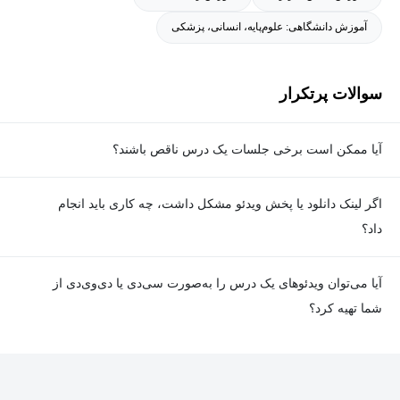
آموزش دانشگاهی: علوم‌پایه، انسانی، پزشکی
سوالات پرتکرار
آیا ممکن است برخی جلسات یک درس ناقص باشند؟
معمولا تمامی جلسات هر درس به‌طور کامل ضبط می‌شوند؛ اما گاهی
اگر لینک دانلود یا پخش ویدئو مشکل داشت، چه کاری باید انجام
به دلیل برخی ناهماهنگی‌ها ممکن است یک یا چند جلسه ضبط نشده
داد؟
باشد. جزئیات این موارد در توضیحات هر درس درج شده است.
در صورت مواجهه با هرگونه مشکل در دانلود یا پخش ویدئو، می‌توانید
آیا می‌توان ویدئوهای یک درس را به‌صورت سی‌دی یا دی‌وی‌دی از
از طریق صفحه ارتباط با ما اطلاع دهید تا تیم پشتیبانی به‌سرعت مشکل
شما تهیه کرد؟
را بررسی و رفع کند.
در حال حاضر امکان ارسال دروس به‌صورت سی‌دی یا دی‌وی‌دی وجود
ندارد و همه محتواها به شکل آنلاین ارائه می‌شوند.