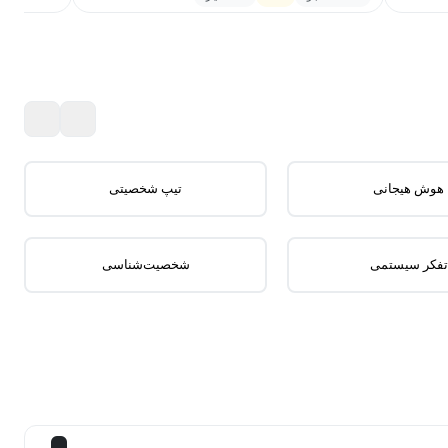
زیرنویس
359,200
449,000
تومان
20٪
هوش هیجانی
تیپ شخصیتی
تفکر سیستمی
شخصیت‌شناسی