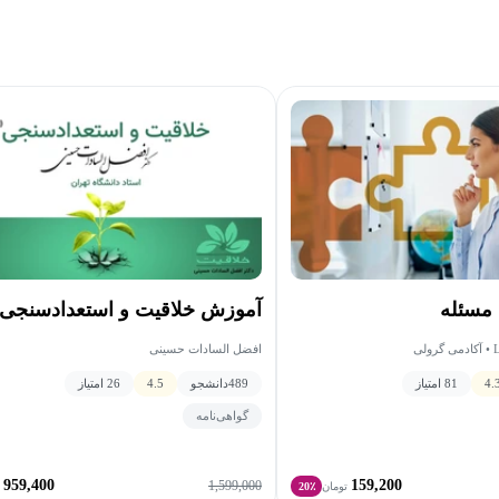
 مسئله
آموزش خلاقیت و استعدادسنجی
ی
افضل السادات حسینی
4.
81 امتیاز
489
دانشجو
4.5
26 امتیاز
گواهی‌نامه
959,400
159,200
1,599,000
تومان
20٪
ت