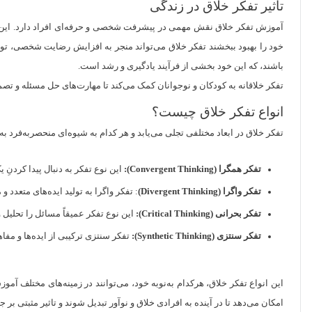
تاثیر تفکر خلاق در زندگی
آموزش تفکر خلاق نقش مهمی در پیشرفت شخصی و حرفه‌ای افراد دارد. این نوع ت
خود را بهبود ببخشند تفکر خلاق می‌تواند منجر به افزایش رضایت شخصی، توس
باشند، که این خود بخشی از فرآیند یادگیری و رشد است.
تفکر خلاقانه به کودکان و نوجوانان کمک می‌کند تا مهارت‌های حل مسئله و تصم
انواع تفکر خلاق چیست؟
تفکر خلاق در ابعاد مختلفی تجلی می‌یابد و هر کدام به شیوه‌ای منحصر‌به‌فرد به
تفکر همگرا (Convergent Thinking):
این نوع تفکر به دنبال پیدا کردن
تفکر واگرا (Divergent Thinking)
: تفکر واگرا به تولید ایده‌های متعدد 
تفکر بحرانی (Critical Thinking):
این نوع تفکر عمیقاً مسائل را تحلیل
تفکر سنتزی (Synthetic Thinking):
تفکر سنتزی ترکیبی از ایده‌ها و مفا
این انواع تفکر خلاق، هرکدام به‌نوبه خود، می‌توانند در زمینه‌های مختلف آمو
امکان می‌دهد تا در آینده به افرادی خلاق و نوآور تبدیل شوند و تاثیر مثبتی بر ج