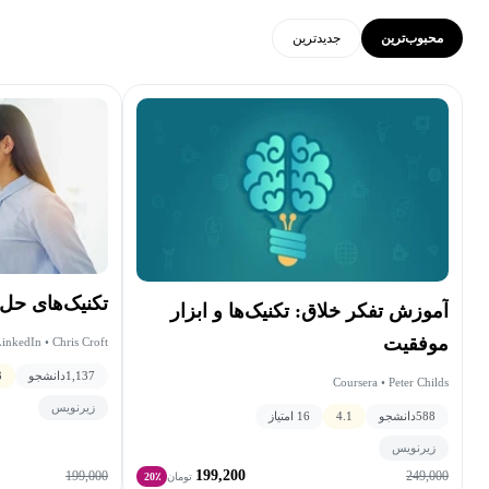
محبوب‌ترین
جدید‌ترین
تکنیک‌های حل
آموزش تفکر خلاق: تکنیک‌ها و ابزار
موفقیت
LinkedIn • Chris Croft • آکادمی گرول
1,137
دانشجو
3
Coursera • Peter Childs
زیرنویس
588
دانشجو
4.1
16 امتیاز
زیرنویس
199,200
199,000
249,000
تومان
20٪