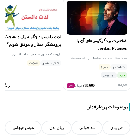
لذت دانستن: چگونه یک دانشجو/
شخصیت و دگرگونی‌های آن با
پژوهشگر ممتاز و موفق شویم؟ (با
Jordan Peterson
تأکید بر علوم و فناوری های
پژوهشکده علوم شناختی • حامد اختیاری
Petersonacademy • Jordan Peterson • Excellence
شناختی)
Academy
6,399
دانشجو
4.6
(52)
75
دانشجو
4.7
(3)
جدید
زیرنویس
399,600
رایگان
999,000
تومان
60٪
موضوعات پرطرفدار
فن بیان
تند خوانی
زبان بدن
هوش هیجانی