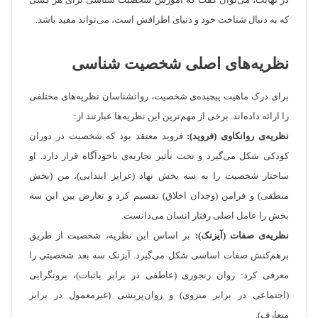
در نهایت، می‌توان گفت که آموزش شخصیت شناسی برای هر کسی
که به دنبال شناخت خود و دنیای اطرافش است، می‌تواند مفید باشد.
نظریه‌های اصلی شخصیت شناسی
برای درک ماهیت پیچیده‌ی شخصیت، روانشناسان نظریه‌های مختلفی
را ارائه داده‌اند. برخی از مهم‌ترین این نظریه‌ها عبارتند از:
نظریه‌ی روانکاوی (فروید):
فروید معتقد بود که شخصیت در دوران
کودکی شکل می‌گیرد و تحت تأثیر تجاربه‌ی ناخودآگاه قرار دارد. او
ساختار شخصیت را به سه بخش نهاد (غرایز ابتدایی)، من (بخش
منطقی) و فرامن (وجدان اخلاق) تقسیم کرد و تعارض بین این سه
بخش را عامل اصلی رفتار انسان می‌دانست.
نظریه‌ی صفات (آیزنک):
بر اساس این نظریه، شخصیت از طریق
برهم‌کنش صفات اساسی شکل می‌گیرد. آیزنک سه بعد شخصیتی را
معرفی کرد: روان رنجوری (عاطفی در برابر باثبات)، برونگرایی
(اجتماعی در برابر منزوی) و روان‌پریشی (غیرمعمول در برابر
متعارف).