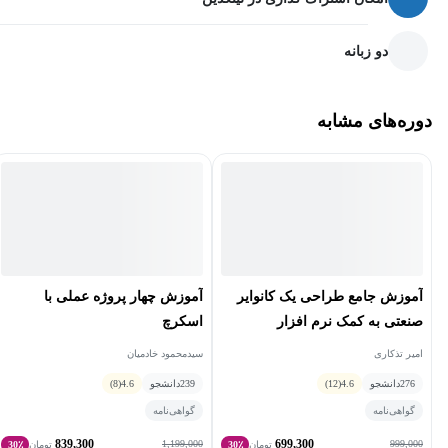
دو زبانه
دوره‌های مشابه
آموزش جامع طراحی یک کانوایر
آموزش چهار پروژه عملی با
صنعتی به کمک نرم افزار
اسکرچ
سالیدورکس
امیر تذکاری
سیدمحمود خادمیان
276
دانشجو
4.6
(12)
239
دانشجو
4.6
(8)
گواهی‌نامه
گواهی‌نامه
839,300
699,300
1,199,000
999,000
تومان
30٪
تومان
30٪