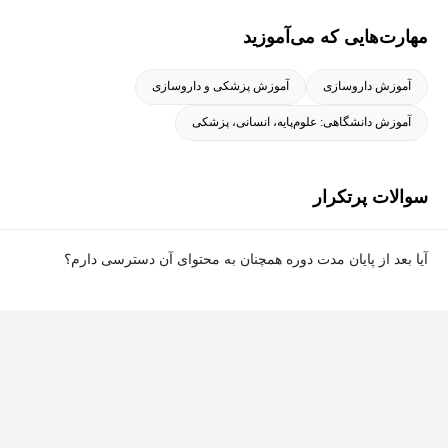
حوزه های:
مهارت‌هایی که می‌آموزید
Planning an External Review, Implementing Improvements after Self
Review, Self-Review in Low Resource Circumstances, Gathering,
آموزش داروسازی
آموزش پزشکی و داروسازی
Analyzing, and Presenting Evidence for Self-Review, and Organizing a
آموزش دانشگاهی: علوم‌پایه، انسانی، پزشکی
Self-Review
و مدیریت و رهبری آموزشی در حوزه های:
Understanding and Managing Self , and Leadership in Health
سوالات پرتکرار
Professions Education
آیا بعد از پایان مدت دوره همچنان به محتوای آن دسترسی دارم؟
است. به علاوه، ایشان سوابق آموزشی، پژوهشی و اجرایی به عنوان
عضو هیئت علمی و استاد تمام دانشکده پزشکی دانشگاه علوم پزشکی
بله. پس از پایان مدت دوره نیز به ویدئوها، تمرین‌ها، پروژه‌ها و سایر
ایران، معاون مرکز تحقیقات آموزش علوم پزشکی، مشاور بین الملل
محتوای آموزشی دوره دسترسی خواهید داشت؛ اما امکان تصحیح
دانشگاه علوم پزشکی هوشمند، مشاور بین الملل مرکز ملی تحقیقات
تمرین‌ها توسط پشتیبان دوره و دریافت گواهی‌نامه برای شما وجود
راهبردی آموزش پزشکی (نصر)، مدیر واحد برنامه ریزی درسی مرکز
نخواهد داشت.
مطالعات و توسعه آموزش دانشگاه، مشاور بین الملل مرکز مطالعات و
توسعه آموزش دانشگاه، معاون آموزشی دپارتمان آموزش پزشکی