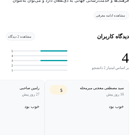
فرهنگ‌ها و خدمت‌رسانی جهانی به ذی‌نفعان دارد و می‌توان به‌عنوان
عاملی تأثیرگذار بر ایجاد گفتمان مشترک بین ملت‌ها و دولت‌ها از آن
مشاهده ادامه معرفی
یادکرد.
مؤسسات آموزش عالی باتکیه‌بر بین‌المللی‌سازی و جهانی‌سازی
دیدگاه کاربران
مشاهده 2 دیدگاه
می‌توانند در خلق ثروت از طریق دانشگاه‌های هزاره مشارکت کنند و
توانمندی‌های اعضای هیئت‌علمی، دانشجویان و کارکنان را ارتقا دهند.
5
4
4
3
2
بر اساس امتیاز 2 دانشجو
1
سید مصطفی معجنی میرمحله
رامین صاحبی
5
16 روز پیش
27 روز پیش
خوب بود
خوب بود