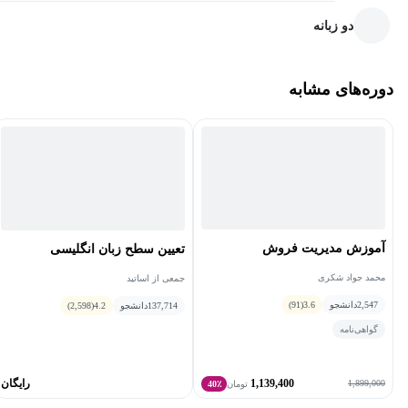
دو زبانه
دوره‌های مشابه
آموزش مدیریت فروش
تعیین سطح زبان انگلیسی
محمد جواد شکری
جمعی از اساتید
2,547
دانشجو
3.6
(91)
137,714
دانشجو
4.2
(2,598)
گواهی‌نامه
1,139,400
رایگان
1,899,000
تومان
40٪