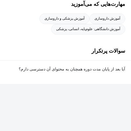
مهارت‌هایی که می‌آموزید
Planning an External Review, Implementing Improvements after Self
Review, Self-Review in Low Resource Circumstances, Gathering,
آموزش داروسازی
آموزش پزشکی و داروسازی
Analyzing, and Presenting Evidence for Self-Review, and Organizing a
آموزش دانشگاهی: علوم‌پایه، انسانی، پزشکی
Self-Review
و مدیریت و رهبری آموزشی در حوزه های:
Understanding and Managing Self , and Leadership in Health
سوالات پرتکرار
Professions Education
آیا بعد از پایان مدت دوره همچنان به محتوای آن دسترسی دارم؟
است. به علاوه، ایشان سوابق آموزشی، پژوهشی و اجرایی به عنوان
عضو هیئت علمی و استاد تمام دانشکده پزشکی دانشگاه علوم پزشکی
بله. پس از پایان مدت دوره نیز به ویدئوها، تمرین‌ها، پروژه‌ها و سایر
ایران، معاون مرکز تحقیقات آموزش علوم پزشکی، مشاور بین الملل
محتوای آموزشی دوره دسترسی خواهید داشت؛ اما امکان تصحیح
دانشگاه علوم پزشکی هوشمند، مشاور بین الملل مرکز ملی تحقیقات
تمرین‌ها توسط پشتیبان دوره و دریافت گواهی‌نامه برای شما وجود
راهبردی آموزش پزشکی (نصر)، مدیر واحد برنامه ریزی درسی مرکز
نخواهد داشت.
مطالعات و توسعه آموزش دانشگاه، مشاور بین الملل مرکز مطالعات و
توسعه آموزش دانشگاه، معاون آموزشی دپارتمان آموزش پزشکی
دانشکده پزشکی، مدیر مرکز مطالعات و توسعه آموزش پزشکی