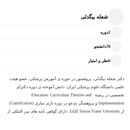
شعله بیگدلی
2
دوره
78
دانشجو
6
نظر و امتیاز
دکتر شعله بیگدلی، پروفسور در حوزه ی آموزش پزشکی، عضو هیئت
علمی دانشگاه علوم پزشکی ایران، دانش آموخته ی دوره دکترای
تخصصی در رشته Education: Curriculum Theories and
Implementation و پژوهشگر مدعو در دوره بازی سازی (Gamification)
از Simon Fraser University کانادا، دارای گواهی نامه های بین المللی از
WFME-FAIMER در بررسی و اعتباربخشی موسسات آموزشی در
حوزه های: