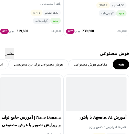
پانته آ محمدخانی
90
دانشجو
3.7
(10)
132
دانشجو
4.1
(9)
جدید
گواهی‌نامه
جدید
گواهی‌نامه
219,600
239,600
549,000
599,000
تومان
60٪
تومان
60٪
هوش مصنوعی
بیشتر
همه
مفاهیم هوش مصنوعی
هوش مصنوعی برای برنامه‌نویسی
اب
آموزش Agentic AI با پایتون
Nano Banana |‌ آموزش جامع تولید
و ویرایش تصویر با هوش مصنوعی
علیرضا اخوان‌پور • کلاس ویژن