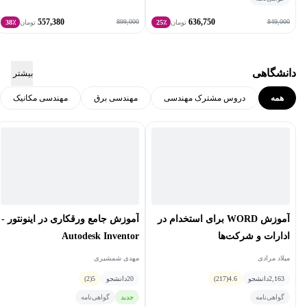
557,380
636,750
899,000
849,000
تومان
25٪
تومان
38٪
دانشگاهی
بیشتر
همه
دروس مشترک مهندسی
مهندسی برق
مهندسی مکانیک
آموزش WORD برای استخدام در
آموزش جامع ورقکاری در اینونتور -
ادارات و شرکت‌ها
Autodesk Inventor
میلاد مرادی
مهدی شمشیری
2,163
دانشجو
4.6
(217)
20
دانشجو
5
(2)
گواهی‌نامه
جدید
گواهی‌نامه