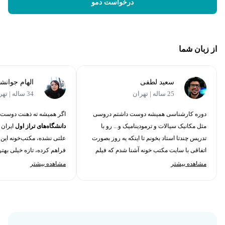
درخواست دمو
از زبان شما
سعید لطفی
الهام جوانشی
25 ساله | تهران
34 ساله | تهران
دوره کارشناسی همیشه دوست داشتم دروسی
اگر همیشه ته ذهنت دوست 
مثل مکانیک سیالات و ترمودینامیک و... رو با
دانشگاه‌های تراز اول
ایران 
تدریس چندتا استاد بخونم تا اینکه یه روز بصورت
علتی نشده، مکتب‌خونه این ا
اتفاقی با سایت مکتب خونه آشنا شدم که فیلم
فراهم کرده، تازه خیلی بهتر
کلاسهای دانشگاه‌های درجه یک رو منتشر کرده
همیشه در دسترس
تو هستند
مشاهده بیشتر
مشاهده بیشتر
بودن. اما قضیه وقتی برام جذاب‌تر شد که با
بابت غیبت کردن و گرفتن جز
دوره‌های مکتب پلاسشون آشنا شدم و برای پروژه
جایی از درس رو متوجه نشد
پایانی کارشناسی‌ام که با نرم افزار انسیس
قسمت رو دوباره ببینی. 😍
فلوئنت کار میکردم از این دوره کمک گرفتم و
حتی جذاب‌تر از اون هم این بود که با اینکه پروژه و