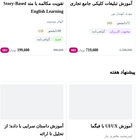
آموزش تبلیغات کلیکی جامع تجاری
تقویت مکالمه با متد Story-Based
English Learning
مهدی کهندل پور
الهام موسوی
72
دانشجو
5
(4)
98
دانشجو
5
(1)
محبوب کاربران
گواهی‌نامه
جدید
گواهی‌نامه
199,600
719,600
499,000
1,799,000
تومان
60٪
تومان
60٪
پیشنهاد هفته
آموزش UI/UX با فیگما
آموزش داستان سرایی با داده؛ از
تحلیل تا ارائه
امیرمحمد طاهری تبار