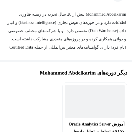
Mohammed Abdelkarim بیش از 20 سال تجربه در زمینه فناوری
اطلاعات دارد و در حوزه‌های هوش تجاری (Business Intelligence) و انبار
داده (Data Warehouse) تخصص دارد. او با شرکت‌های مختلف خصوصی
و دولتی همکاری کرده و در پروژه‌های متعددی مشارکت داشته است.
[نام فرد] دارای گواهینامه‌های معتبر بین‌المللی از جمله Certified Data
Management Professional (CDMP)، Oracle Business Intelligence
Certified Specialist، Oracle Cloud Platform Enterprise Analytics 2020
دیگر دوره‌های Mohammed Abdelkarim
Specialist، Tableau Desktop Specialist، Microsoft Certified Solution
Associate - Power BI Reporting و Microsoft Certified - Data Analyst
Associate است. این گواهینامه‌ها و تجربیات وی به او این امکان را
می‌دهند که به سازمان‌ها در تبدیل داده‌ها به اطلاعات ارزشمند و
تصمیم‌گیری‌های استراتژیک کمک کند.
آموزش Oracle Analytics Server
(OAS): تسلط بر تحلیل داده‌ها