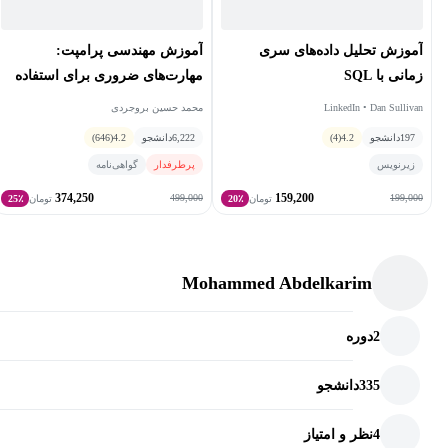
آموزش تحلیل داده‌های سری
آموزش مهندسی پرامپت:
زمانی با SQL
مهارت‌های ضروری برای استفاده
حرفه‌ای از هوش‌مصنوعی
LinkedIn • Dan Sullivan
محمد حسین بروجردی
197
دانشجو
4.2
(4)
6,222
دانشجو
4.2
(646)
زیرنویس
پرطرفدار
گواهی‌نامه
374,250
159,200
499,000
199,000
تومان
20٪
تومان
25٪
Mohammed Abdelkarim
2
دوره
335
دانشجو
4
نظر و امتیاز