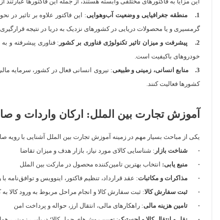
این مزایا به فاکتورهای مختلفی وابسته هستند، از جمله این فاکتورها عبارتند از:
1. منطقه جغرافیایی و وضعیت آب‌وهوایی
: این فاکتور علاوه بر تاثیر در 
گرمسیری و یا محصولات دریایی در کشورهای نزدیک به دریا در نتیجه قرارگیر
2. پیشرفت و میزان تاثیر تکنولوژی فناوری بر کشور
: فناوری پیشرفته و به 
خودروهای باکیفیت است.
3. منابع انسانی، زمینی و طبیعی
: نیروی انسانی فعال در کشور، سرمایه مالی
کشورها فعالیت کنند.
آموزش تجارت بین الملل: ارکان واردات و صا
یکی از مباحث بسیار مهم در زمینه آموزش تجارت بین الملل آشنایی با رویه صادر
· شناخت بازار
: شناسایی کالای مورد نیاز، بازار هدف و میزان تقاضا
· منبع یابی:
انتخاب بهترین‌ تامین‌کننده محصول در مارکت بین الملل
· مذاکرات و مکاتبات
: عقد قرارداد، تنظیم فاکتور، اینوویس و توافق‌نامه ب
· ثبت سفارش کالا
: ثبت سفارش کالا و انجام مراحل مربوط به ورود کالا به
· تامین هزینه مالی
: راهکارهای مالی، انتقال‌ ارز، حواله و پرداخت امن
· نقل و انتقال کالا و لجستیک
: تعیین روش‌های حمل کالا؛ دریایی، زمینی، هوا