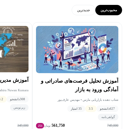
محبوب‌ترین
جدید‌ترین
آموزش مدیریت 
آموزش تحلیل فرصت‌های صادراتی و
آمادگی ورود به بازار
ahiru Nuwan Kumara
308
دانشجو
4.2
شتاب دهنده بازاریابی مارس • مهدیس عارف‌پور
زیرنویس
627
دانشجو
3.5
35 امتیاز
گواهی‌نامه
561,750
349,000
749,000
تومان
25٪