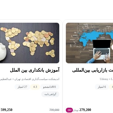
بازاریابی بین‌المللی
آموزش بانکداری بین الملل
Udemy • L
اندیشکده سیاست‌گذاری اقتصادی تهران • عبدالعظیم 
6 امتیاز
801
دانشجو
4.3
27 امتیاز
گواهی‌نامه
599,250
279,200
799,000
تومان
20٪
ت