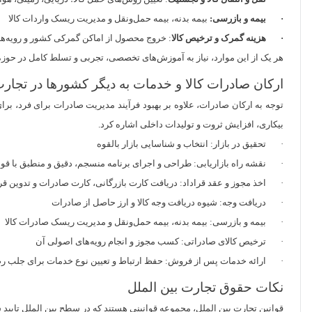
· بیمه و بازرسی:
بیمه بدنه، بیمه حمل‌ونقل و مدیریت ریسک واردات کالا
· هزینه گمرک و ترخیص کالا
: خروج محصول از اماکن گمرکی کشور و رویه‌ها
هر یک از این موارد، نیاز به آموزش‌های تخصصی، تجربی و تسلط کامل در حوزه
ارکان صادرات کالا و خدمات به دیگر کشورها در تجارت
توجه به ارکان صادرات، علاوه بر بهبود فرآیند مدیریت صادرات برای فرد، بر
بیکاری، افزایش ثروت و تولیدات داخلی اشاره کرد.
· تحقیق در بازار: انتخاب و شناسایی‌ بازار بالقوه
· نقشه راه بازاریابی: طراحی و اجرای برنامه منسجم، دقیق و منطبق با قوا
· اخذ مجوز و عقد قراداد: دریافت کارت بازرگانی، کارت صادرات و تدوین قرا
· دریافت وجه: شیوه دریافت وجه کالا و ارز حاصل از صادرات
· بیمه و بازرسی: بیمه بدنه، بیمه حمل‌ونقل و مدیریت ریسک صادرات کالا
· ترخیص کالای صادراتی: کسب مجوز و انجام رویه‌های اصولی آن
· ارائه خدمات پس از فروش: حفظ ارتباط و تعیین نوع خدمات برای جلب ر
نکات حقوق تجارت بین الملل
قوانین تجارت بین الملل، مجموعه قوانینی هستند که در سطح بین الملل تایید 