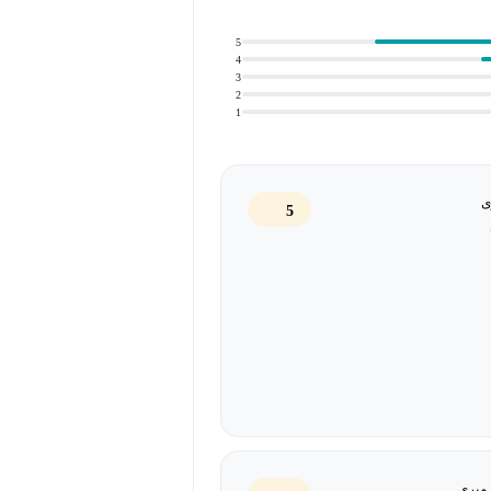
ریت پروژه
5
4
3
2
1
ان اتمام پروژه براساس مقادیر کار
ی
5
رزش کسب شده
ی داده پیشرفته، طراحی
Query
های
 میری