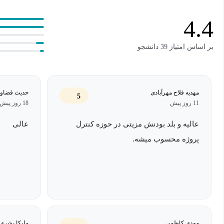
- مدل‌سازی حرفه‌ای داده‌ها برای ساخت داشبوردهای مدیریتی
- استفاده از فرمول‌های پرکاربرد
DAX
برای محاسبات پیشرفته در مدی
4.4
- نحوه ساخت بک لاگ محصول به صورت داینامیک و تحلیلی
بر اساس امتیاز 39 دانشجو
- نحوه محاسبه و ترسیم Burndown Chart و Release Burndown Chart
- محاسبات مربوط به پیشرفت برنامه ای ، واقعی پروژه و پیش بینی زم
باقیمانده
مهدیه فلاح مهرآبادی
حدیث قضاو
5
11 روز پیش
18 روز پیش
- مدیریت منابع، زمان ، ریسک و هزینه پروژه با استفاده از تکنیک ا
- محاسبه و ترسیم ماتریس 5*5 ریسک پروژه
عالیه و بلد بودنش مزیتی در حوزه کنترل
عالی
- محاسبه و ترسیم Roadmap پروژه با استفاده از گانت چارت‌ تعاملی
پروژه محسوب میشه.
- ایجادکردن Kanban Board تعاملی و داینامیک.
- انواع نمودارها و گرافها و بررسی کاربرد هرکدام
- نحوه ساخت داشبوردها و گزارشات تعاملی
در پایان دوره، مهارت‌هایی نظیر فرمول‌نویسی با زبان
DAX
، مدل‌ساز
مهدی کاظمی
ملیکا بشری