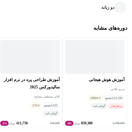
کنید.
دو زبانه
دوره‌های مشابه
آموزش هوش هیجانی
آموزش طراحی پره در نرم افزار
سالیدورکس 2025
مریم فلاحی
آقای مصطفی مشایخ
12,335
دانشجو
4.4
(588)
122
دانشجو
3.6
(7)
پرطرفدار
گواهی‌نامه
گواهی‌نامه
411,750
839,300
549,000
1,199,000
تومان
30٪
تومان
25٪