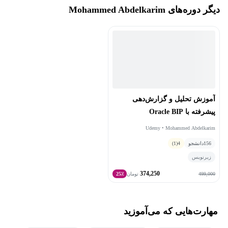
دیگر دوره‌های Mohammed Abdelkarim
Specialist، Tableau Desktop Specialist، Microsoft Certified Solution
Associate - Power BI Reporting و Microsoft Certified - Data Analyst
Associate است. این گواهینامه‌ها و تجربیات وی به او این امکان را
می‌دهند که به سازمان‌ها در تبدیل داده‌ها به اطلاعات ارزشمند و
تصمیم‌گیری‌های استراتژیک کمک کند.
آموزش تحلیل و گزارش‌دهی
پیشرفته با Oracle BIP
Udemy • Mohammed Abdelkarim
156
دانشجو
4
(1)
زیرنویس
374,250
499,000
تومان
25٪
مهارت‌هایی که می‌آموزید