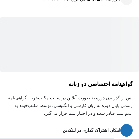
با پیشرفت در دوره، به بخش‌های پیشرفته‌تری مانند ایجاد گزارش‌های
پیچیده، تنظیم پرامپت‌های سفارشی، مدیریت سطوح دسترسی و اجرای
امنیت در سطح ردیف داده‌ها وارد خواهید شد. شما یاد خواهید گرفت که
چگونه داشبوردهای حرفه‌ای ایجاد کنید که سازمان‌ها را قادر به
تصمیم‌گیری هوشمندانه‌تر بر اساس داده‌های تحلیلی می‌کنند.
همچنین، با نحوه انتقال داده‌ها و محتوا بین محیط‌های مختلف، استفاده
از فایل‌های BAR برای مهاجرت امن و کارآمد، و اجرای بهترین
شیوه‌های نگهداری و بهینه‌سازی سیستم آشنا خواهید شد. این دوره علاوه
گواهینامه اختصاصی دو زبانه
بر ارائه‌ی مفاهیم تئوری، شامل تمرینات عملی و پروژه‌های کاربردی
است که به شما کمک می‌کند مهارت‌های خود را در سناریوهای واقعی
پس از گذراندن دوره به صورت آنلاین در سایت مکتب‌خونه، گواهی‌نامه
تقویت کنید.
رسمی پایان دوره به زبان فارسی و انگلیسی، توسط مکتب‌خونه به
اسم شما صادر شده و در اختیار شما قرار می‌گیرد.
در پایان این دوره، شما به یک متخصص Oracle Analytics Server تبدیل
خواهید شد و می‌توانید از این دانش برای تحلیل داده‌ها، ایجاد
امکان اشتراک گذاری در لینکدین
گزارش‌های تعاملی و تصمیم‌گیری استراتژیک در سازمان خود استفاده