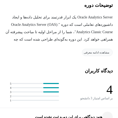
توضیحات دوره
Oracle Analytics Server یک ابزار قدرتمند برای تحلیل داده‌ها و ایجاد
داشبوردهای تعاملی است که دوره "Oracle Analytics Server (OAS):
Analytics Classic Course"، شما را از مراحل اولیه تا مباحث پیشرفته آن
همراهی خواهد کرد. این دوره به‌گونه‌ای طراحی شده است که چه
به‌عنوان یک مبتدی و چه به‌عنوان کسی که تجربه‌ای در این حوزه دارد،
مشاهده ادامه معرفی
بتوانید به شکلی روان و کاربردی مهارت‌های خود را در کار با Oracle
Analytics Server توسعه دهید.
دیدگاه کاربران
در ابتدای این مسیر، شما با نصب و پیکربندی OAS آشنا خواهید شد و یاد
خواهید گرفت که چگونه محیط خود را برای تحلیل داده‌ها آماده کنید.
5
4
4
سپس به بررسی اصول مدل‌سازی داده، ایجاد مخزن BI (RPD) و
3
2
مدیریت منابع داده پرداخته خواهد شد. شما یاد خواهید گرفت که چگونه
بر اساس امتیاز 3 دانشجو
1
داده‌ها را ساختاردهی کنید، از ابزارهای مدل‌سازی استفاده کنید و آن‌ها
را به داشبوردهای بصری و تحلیل‌های قابل درک تبدیل کنید.
هنوز دیدگاهی برای این دوره ثبت نشده است