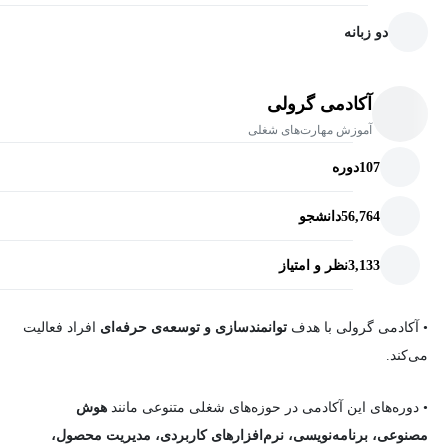
دو زبانه
آنچه در این دوره می‌آموزید:
۱. مبانی برنامه‌نویسی
آکادمی گرولی
آموزش مهارت‌های شغلی
دوره‌ای فشرده از پایتون مخصوص مبتدیان را آغاز می‌کنید و مفاهیم
پایه‌ای لازم برای علم داده و هوش مصنوعی را می‌آموزید.
107
دوره
۲. علم داده و آمار
56,764
دانشجو
3,133
نظر و امتیاز
پایه‌ای محکم در تحلیل داده، مصورسازی، آمار توصیفی و استنباطی، و
مهندسی ویژگی‌ها ایجاد می‌کنید مهارت‌هایی ضروری برای کار با
داده‌های واقعی.
• آکادمی گرولی
با هدف
توانمندسازی و توسعه‌ی حرفه‌ای
افراد فعالیت
می‌کند.
۳. یادگیری ماشینی کلاسیک
•
دوره‌های این آکادمی در حوزه‌های شغلی متنوعی مانند
هوش
با یادگیری نظارت‌شده و بدون نظارت آشنا می‌شوید؛ از جمله رگرسیون
مصنوعی، برنامه‌نویسی، نرم‌افزارهای کاربردی، مدیریت محصول،