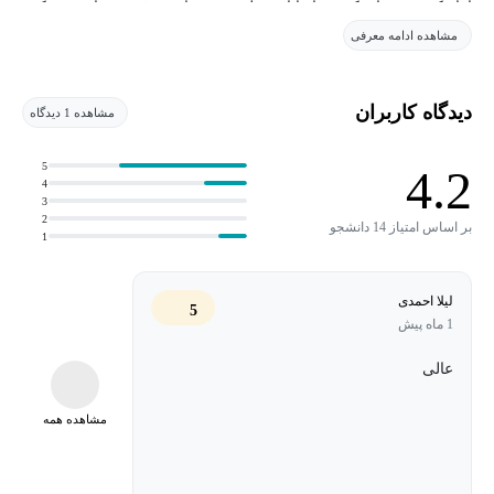
آغاز کنید؛ دوره‌ای که شما را از سطح مبتدی تا پیشرفته همراهی می‌کند.
مشاهده ادامه معرفی
پایتون، علم داده، یادگیری ماشینی کلاسیک و جدیدترین مباحث مهندسی
هوش مصنوعی؛ از جمله هوش مصنوعی مولد، ترنسفورمرها و
عامل‌های مدل‌های زبانی بزرگ (LLM Agents / Agentic AI)؛ را بیاموزید.
دیدگاه کاربران
مشاهده 1 دیدگاه
چرا این دوره؟
5
4.2
4
3
یادگیری از طریق عمل
2
بر اساس امتیاز 14 دانشجو
1
با بیش از ۱۴۵ جلسه آموزشی و بیش از ۲۱ ساعت محتوای
ویدیویی، این دوره بر پروژه‌های عملی پایتون و کاربردهای واقعی
لیلا احمدی
تمرکز دارد نه صرفاً مباحث نظری.
5
1 ماه پیش
طراحی‌شده برای دنیای واقعی
عالی
یاد بگیرید شرکت‌هایی مانند Google، Amazon و OpenAI چگونه از
مشاهده همه
هوش مصنوعی برای ایجاد نوآوری استفاده می‌کنند. محتوای دوره بر
اساس مهارت‌های موردنیاز کارفرمایان پیشرو در صنعت فناوری
تدوین شده است.