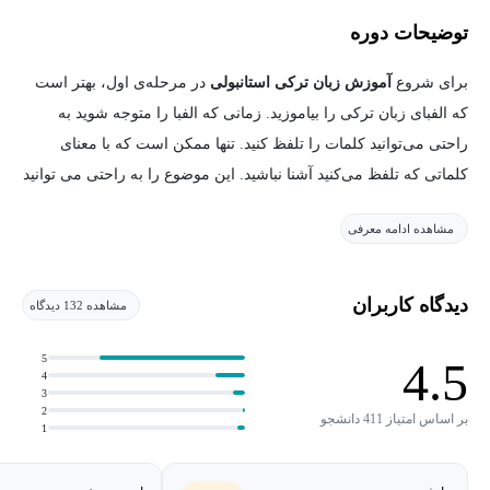
توضیحات دوره
برای شروع
آموزش زبان ترکی استانبولی
در مرحله‌ی اول، بهتر است
که الفبای زبان ترکی را بیاموزید. زمانی که الفبا را متوجه شوید به
راحتی می‌توانید کلمات را تلفظ کنید. تنها ممکن است که با معنای
کلماتی که تلفظ می‌کنید آشنا نباشید. این موضوع را به راحتی می توانید
با یادگیری زبان ترکی استانبولی برطرف نمایید.
مشاهده ادامه معرفی
زبان ترکی استانبولی در واقع مانند زبان های فنلاندی و مجارستانی از
شاخه های زبان اورال آلتایی گرفته شده است.
زبان ترکی استانبولی
و
دیگر زبان های شبیه به این زبان را، زبان آغوز می گویند.
دیدگاه کاربران
مشاهده 132 دیدگاه
در دوره
آموزش زبان ترکی استانبولی
، زبان‌آموز، تنها به تماشای یک
5
4.5
4
فیلم آموزشی نمی‌پردازد. این دوره‌ها به گونه‌ای طراحی شده که کاربر،
3
2
خود را در محیطی کاملا شبیه محیط کلاس احساس می‌کند و به مطالب
بر اساس امتیاز 411 دانشجو
1
آموزشی متنوع و جذاب، از تمرین و آموزش تا فیلم و موزیک و همچنین
مدرس آنلاین برای رفع اشکالات درسی، دسترسی دارد.