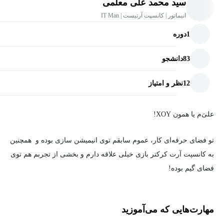
سید محمد علی معلمی
انیماتور | کانسپت آرتیست | IT Man
1
دوره
83
دانشجو
12
نظر و امتیاز
علی‌َم یا همون XOY!
تو فضای حرفه‌ای کار، عموم سابقم توی انیمیشن سازی بوده و همچنین
به کانسپت آرت کرکتر بازی خیلی علاقه دارم و بخشی از تجربم هم توی
فضای گیم بوده!
مجموعا حدود
9
ساله توی این فضا فعالم و عاشق سر و کله زدن با
مهارت‌هایی که می‌آموزید
کامپیوترم و همزمان یه دستی به IT هم دارم؛ اینجام تا بیشتر شما رو با
انیمیشن و بازی سازی آشنا کنم و همچنین یه وقتایی یکسری دوره کوتاه