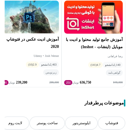
آموزش ادیت عکس در فتوشاپ
آموزش جامع تولید محتوا و ادیت با
2020
موبایل (اینشات - Inshot)
Udemy • Josh Werner
رضا فراهانی
2,463
دانشجو
2.9
(10)
2,140
دانشجو
4.7
(141)
زیرنویس
گواهی‌نامه
239,200
636,750
299,000
849,000
تومان
25٪
تومان
20٪
موضوعات پرطرفدار
فتوشاپ
ایلوستریتور
ساخت پوستر
لایت روم