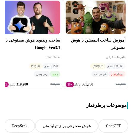
ساخت ویدیوی هوش مصنوعی با
آموزش ساخت انیمیشن با هوش
Google Veo3.1
مصنوعی
Phil Ebiner
علیرضا شکرانی
270
دانشجو
3.8
(17)
3,369
دانشجو
4.2
(288)
جدید
زیرنویس
پرطرفدار
گواهی‌نامه
319,200
561,750
399,000
749,000
تومان
25٪
تومان
20٪
موضوعات پرطرفدار
ChatGPT
هوش مصنوعی برای تولید متن
DeepSeek