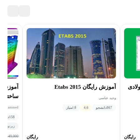
لادی
آموزش ت
آموزش رایگان Etabs 2015
ساختمان 
وحید عباسی
ETABS
la Mohammed
867
دانشجو
4.6
8 امتیاز
158
دانشجو
زیرنویس
149,000
رایگان
رایگان