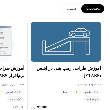
محبوب‌ترین
جدید‌ترین
آموزش طراحی رمپ بتنی در ایتبس
آموزش طراحی 
(ETABS‌)
نرم‌افزار ETABS
محمدمهدی چیت ساز
محمد عزیزی بارجین
146
دانشجو
3.6
7 امتیاز
3,820
دانشجو
3
گواهی‌نامه
گواهی‌نامه
99,000
1,499,000
تومان