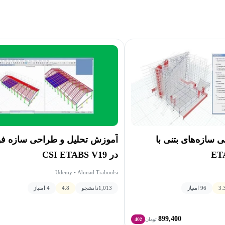
آموزش تحلیل و طراحی سازه فو
سازه‌های بتنی با
در CSI ETABS V19
Udemy • Ahmad Traboulsi
1,013
دانشجو
4.8
4 امتیاز
3.
96 امتیاز
899,400
تومان
40٪