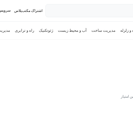
سرویس 
اشتراک مکتب‌پلاس
تدریس ک
و زلزله
مدیریت ساخت
آب و محیط زیست
ژئوتکنیک
راه و ترابری
مدیریت
ن امتیاز