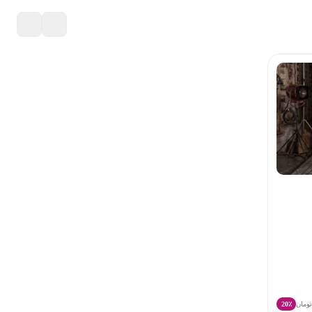
ومان
20٪