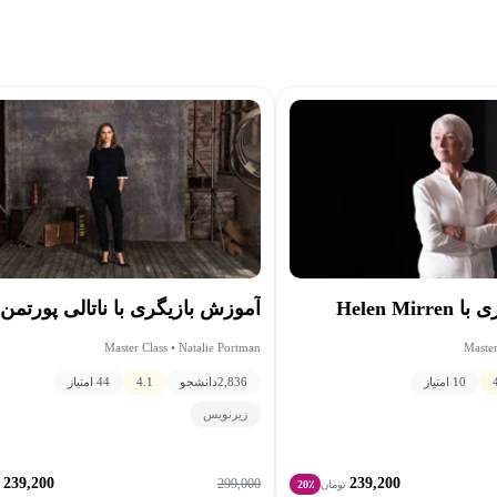
Helen Mi
آموزش بازیگری با ناتالی پورتمن
Master Class • Natalie Portman
Master
10 امتیاز
2,836
دانشجو
4.1
44 امتیاز
زیرنویس
239,200
239,200
299,000
تومان
20٪
ت