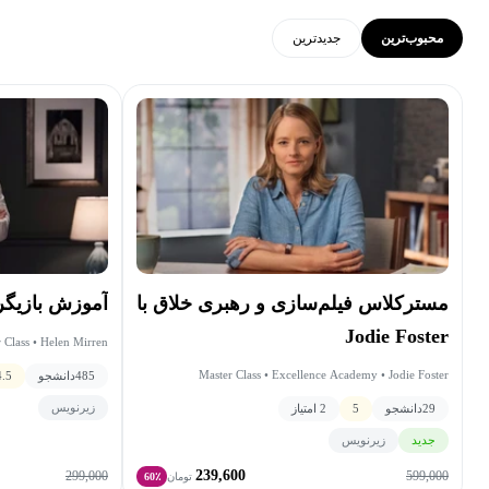
محبوب‌ترین
جدید‌ترین
مسترکلاس فیلم‌سازی و رهبری خلاق با
آموزش بازیگری با rren
Jodie Foster
 Class • Helen Mirren
Master Class • Excellence Academy • Jodie Foster
485
دانشجو
4.5
زیرنویس
29
دانشجو
5
2 امتیاز
جدید
زیرنویس
239,600
299,000
599,000
تومان
60٪