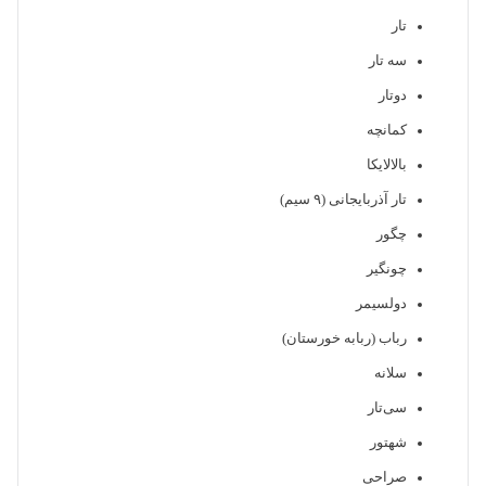
تار
سه تار
دوتار
کمانچه
بالالایکا
تار آذربایجانی (۹ سیم)
چگور
چونگیر
دولسیمر
رباب (ربابه خورستان)
سلانه
سی‌تار
شهتور
صراحی