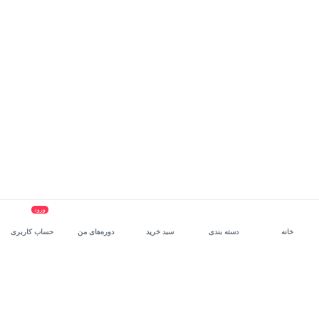
ورود
خانه
دسته بندی
سبد خرید
دوره‌های من
حساب کاربری
سرویس سازمانی مکتب‌خونه
، بستر رشد و توانمندسازی حرفه‌ای
کارکنان در مسیر توسعه‌ فردی آن‌هاست.