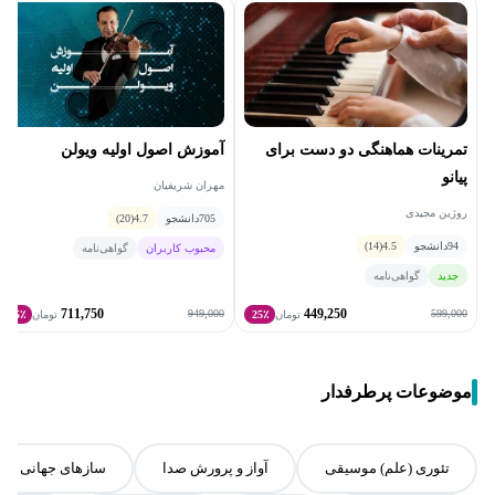
تمرینات هماهنگی دو دست برای
آموزش اصول اولیه ویولن
پیانو
مهران شریفیان
روژین مجیدی
705
دانشجو
4.7
(20)
94
دانشجو
4.5
(14)
محبوب کاربران
گواهی‌نامه
جدید
گواهی‌نامه
711,750
449,250
949,000
599,000
تومان
25٪
تومان
25٪
موضوعات پرطرفدار
تئوری (علم) موسیقی
آواز و پرورش صدا
سازهای جهانی