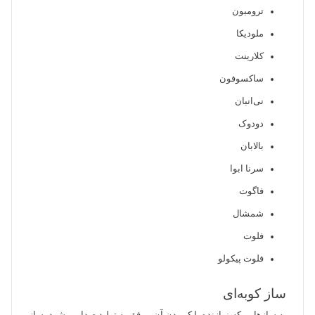
ترومبون
ملودیکا
کلارینت
ساکسوفون
نی‌انبان
دودوک
بالابان
سرنا ابوا
فاگوت
شمشال
فلوت
فلوت پیکولو
ساز کوبه‌ای