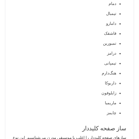
دمام
تیمبال
دامارو
قاشقک
تمبورین
درامز
تیمپانی
هنگ‌دارم
داربوکا
زایلوفون
ماریمبا
چایمز
ساز صفحه کلیددار
سازهای صفحه کلیددار را اغلب با موسیقی مدرن می‌شناسیم. این نوع