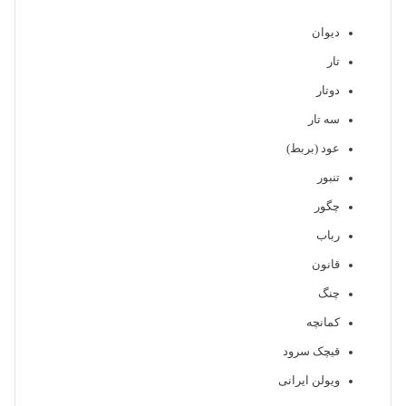
دیوان
تار
دوتار
سه تار
عود (بربط)
تنبور
چگور
رباب
قانون
چنگ
کمانچه
قیچک سرود
ویولن ایرانی