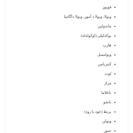
قوپوز
ویولا، ویولا د آمور، ویولا داگامبا
ماندولین
یوکه‌لیلی (اوکوله‌له)
هارپ
ویولنسل
کنترباس
لوت
مراژ
باغلاما
بانجو
بربط (عود یا رود)
ویولن
تنبور