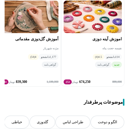
اموزش آینه دوزی
آموزش گل‌دوزی مقدماتی
نفیسه حجت پناه
مژده شهریار
114
دانشجو
4.5
(4)
1,177
دانشجو
4
(54)
جدید
گواهی‌نامه
گواهی‌نامه
839,300
674,250
1,199,000
899,000
تومان
25٪
تومان
30٪
موضوعات پرطرفدار
الگو و دوخت
طراحی لباس
گلدوزی
خیاطی