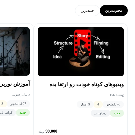
محبوب‌ترین
جدید‌ترین
آموزش نورپرد
ویدیوهای کوتاه خودت رو ارتقا بده
دانیال رسولی
Edi Liang
107
دانشجو
4.3
76
دانشجو
4
9 امتیاز
جدید
گواهی‌نام
جدید
زیرنویس
99,000
تومان