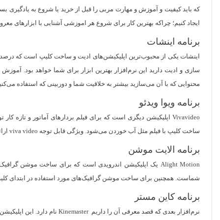
که باید کیفیت و آموزش و مهارت مربی را قبل از خرید یا شروع به یادگیری بس
ایجاد کنیم؛ چراکه بهترین کار برای شروع هر اموزشی آشنایی با ابزار‌های مع
برنامه اینشات
اینشات یکی از محبوب‌ترین اپلیکیشن‌های ادیت و ساخت کلیپ است که درصد بالایی 
سازی و ادیت دارید این نرم‌افزار بهترین ابزار برای شما خواهد بود. آموزش
محتوایی که با آن می‌سازید بیشتر به خلاقیت شما و دوربینی که استفاده می‌کنی
برنامه ویوا ویدئو
Vivavideo اپلیکیشن دیگری است که برای فیلم بردار‌های آماتور و تازه
ساخت کلیپ با فیلم مثل آب خوردن می‌شود. ویژگی قابل توجه viva video ارائه نسخه‌های اندروید و ios است.
برنامه الایت موشن
Alight Motion یک اپلیکیشن اندرویدی است که برای ساخت موشن 
شماست. همچنین برای ساخت موشن گرافیک‌های مورد استفاده در ابتدای کلیپ‌ها 
برنامه کاین مستر
نرم‌افزار بعدی که قصد معرفی آن را داریم Kinemaster نام دارد. این اپلیکیشن پرقدرت و حرفه‌ای کره‌ای متخصص ادیت فیلم و کلیپ است. شما می‌توانید کاین مستر را هم با آیفون و هم با گوشی اندرویدی مورد استفاده قرار دهید.