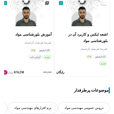
اشعه ایکس و کاربرد آن در
آموزش بلورشناسی مواد
بلورشناسی مواد
علیرضا ظریفیان گرانسایه
علیرضا ظریفیان گرانسایه
28
دانشجو
5
(1)
32
دانشجو
5
(7)
جدید
گواهی‌نامه
جدید
رایگان
674,250
899,000
تومان
25٪
موضوعات پرطرفدار
دروس عمومی مهندسی مواد
نرم افزارهای مهندسی مواد
پ