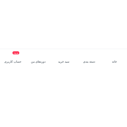
ورود
خانه
دسته بندی
سبد خرید
دوره‌های من
حساب کاربری
سرویس سازمانی مکتب‌خونه
، بستر رشد و توانمندسازی حرفه‌ای
کارکنان در مسیر توسعه‌ فردی آن‌هاست.
درخواست دمو
برنامه‌نویسی