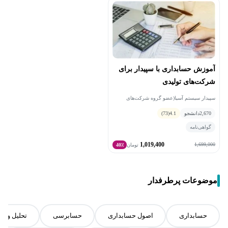
آموزش حسابداری با سپیدار برای
شرکت‌های تولیدی
سپیدار سیستم آسیا(عضو گروه شرکت‌های
همکاران‌سیستم) • محمد علی ناصریان
2,670
دانشجو
4.1
(73)
گواهی‌نامه
1,019,400
1,699,000
تومان
40٪
موضوعات پرطرفدار
حسابداری
اصول حسابداری
حسابرسی
تحلیل و م