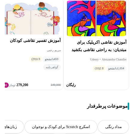
آموزش تفسیر نقاشی کودکان
آموزش نقاشی اکریلیک برای
مبتدیان: به راحتی نقاشی بکشید
مریم رجبی
459
دانشجو
3.9
(29)
Udemy • Alexzandra Chandler
گواهی‌نامه
1,054
دانشجو
2.8
(10)
رایگان
279,200
349,000
تومان
20٪
موضوعات پرطرفدار
مداد رنگی
اسکرچ Scratch برای کودک و نوجوان
زبان‌های خ