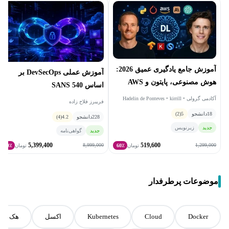
آموزش جامع یادگیری عمیق 2026:
آموزش عملی DevSecOps بر
هوش مصنوعی، پایتون و AWS
اساس SANS 540
آکادمی گرولی • Hadelin de Ponteves • kirrill
فریبرز فلاح زاده
eremenko
18
دانشجو
5
(2)
228
دانشجو
4.2
(4)
جدید
زیرنویس
جدید
گواهی‌نامه
5,399,400
519,600
8,999,000
1,299,000
تومان
60٪
تومان
40٪
موضوعات پرطرفدار
Docker
Cloud
Kubernetes
اکسل
هک