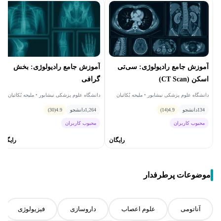
آموزش جامع رادیولوژی: سی‌تی
آموزش جامع رادیولوژی: بخش
اسکن (CT Scan)
گرافی
دانشگاه علوم پزشکی نیشابور • ملیحه بُکائیان
دانشگاه علوم پزشکی نیشابور • ملیحه بُکائیان
134
دانشجو
4.9
(14)
1,264
دانشجو
4.9
(30)
محبوب کاربران
محبوب کاربران
رایگان
رایگان
موضوعات پرطرفدار
آناتومی
علوم اعصاب
داروسازی
فیزیولوژی