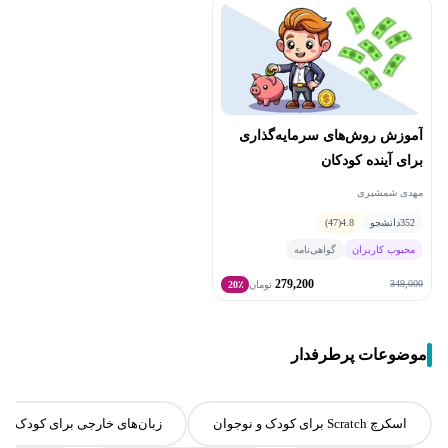
آموزش روش‌های سرمایه‌گذاری
برای آینده کودکان
مهدی شمشیری
352
دانشجو
4.8
(47)
محبوب کاربران
گواهی‌نامه
279,200
349,000
تومان
20٪
موضوعات پرطرفدار
اسکرچ Scratch برای کودک و نوجوان
زبان‌های خارجی برای کودک و 