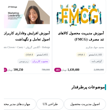
آموزش مدیریت محصول کالاهای
آموزش افزایش وفاداری کاربران با
تند مصرف (FMCG)
اصول تعامل و نگهداشت
(Retention & Engagement)
محمد جواد شکری
Reforge • آکادمی گرولی • Shaun Clowes • Casey
Winters • Erika Warren
ریفورج
1,183
دانشجو
4.1
(44)
415
دانشجو
4.8
(10)
گواهی‌نامه
محبوب کاربران
زیرنویس
599,250
1,439,400
799,000
2,399,000
تومان
40٪
تومان
25٪
موضوعات پرطرفدار
اصول مدیریت محصول
طراحی UX
مهارت‌های مدیر محصو