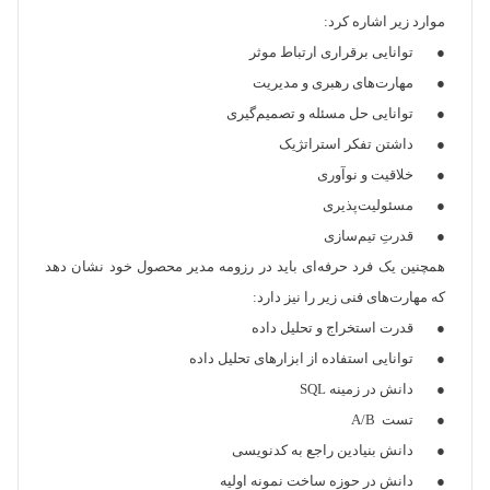
موارد زیر اشاره کرد:
● توانایی برقراری ارتباط موثر
● مهارت‌های رهبری و مدیریت
● توانایی حل مسئله و تصمیم‌گیری
● داشتن تفکر استراتژیک
● خلاقیت و نوآوری
● مسئولیت‌پذیری
● قدرتِ تیم‌سازی
همچنین یک فرد حرفه‌ای باید در رزومه مدیر محصول خود نشان دهد
که مهارت‌های فنی زیر را نیز دارد:
● قدرت استخراج و تحلیل داده
● توانایی استفاده از ابزارهای تحلیل داده
● دانش در زمینه SQL
● تست A/B
● دانش بنیادین راجع به کدنویسی
● دانش در حوزه ساخت نمونه اولیه