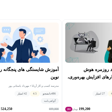
آموزش شایستگی های پنجگانه ر
د روزمره هوش
نوین
رهای افزایش بهره‌وری،
و خلاقیت
مدرسه کسب و کار آریانا • مهرداد باستانی پور
486
دانشجو
4.5
42 امتیاز
27 امتیاز
گواهی‌نامه
524,250
199,200
699,000
تومان
20٪
ت