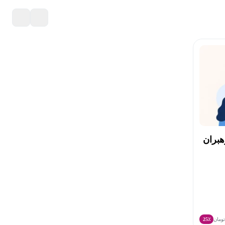
هبران
ومان
25٪