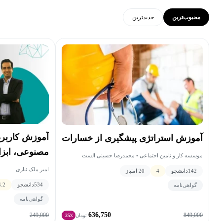
محبوب‌ترین
جدید‌ترین
آموزش کاربر
آموزش استراتژی پیشگیری از خسارات
مصنوعی، ابزا
موسسه کار و تامین اجتماعی • محمدرضا حسینی الست
مدیریت زمان 
امیر ملک نیازی
142
دانشجو
4
20 امتیاز
534
دانشجو
4.2
گواهی‌نامه
گواهی‌نامه
636,750
249,000
849,000
تومان
25٪