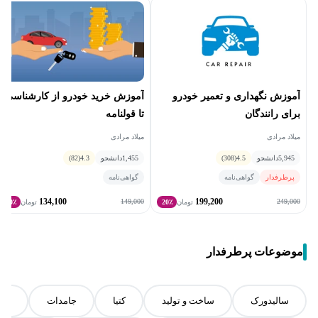
آموزش خرید خودرو از کارشناسی
آموزش نگهداری و تعمیر خودرو
تا قولنامه
برای رانندگان
میلاد مرادی
میلاد مرادی
1,455
دانشجو
4.3
(82)
5,945
دانشجو
4.5
(308)
گواهی‌نامه
پرطرفدار
گواهی‌نامه
134,100
199,200
149,000
249,000
تومان
20٪
تومان
10٪
موضوعات پرطرفدار
سالیدورک
ساخت و تولید
کتیا
جامدات
مقا