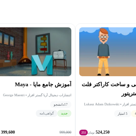
 و ساخت کاراکتر فلت
آموزش جامع مایا - Maya
تریتور
انتشارات دیجیتال آریا گستر افزار • George Maestri
17
دانشجو
جدید
گواهی‌نامه
5 امتیاز
399,600
524,250
999,000
تومان
25٪
ت