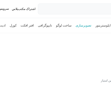
سرویس 
اشتراک مکتب‌پلاس
تدریس ک
ایلوستریتور
تصویرسازی
ساخت لوگو
تایپوگرافی
افتر افکت
کورل
ادی
ن امتیاز