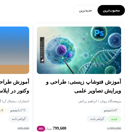
محبوب‌ترین
جدید‌ترین
آموزش فتوشاپ زیستی: طراحی و
آموزش طراحی
ویرایش تصاویر علمی
وکتور در ایلاس
پژوهشگاه رویان • ابراهیم زرکش
انتشارات دیجیتال آریا گستر افزار • Lukasz Adam Dzikowski
47
دانشجو
173
دانشجو
4.6
جدید
گواهی‌نامه
گواهی‌نامه
799,600
699,000
1,999,000
تومان
60٪