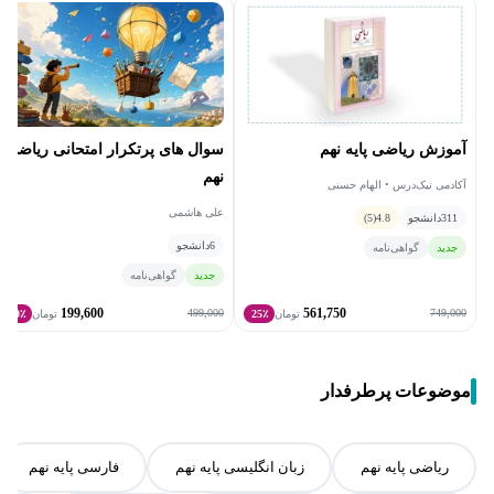
آموزش ریاضی پایه نهم
سوال های پرتکرار امتحانی ریاضی
نهم
آکادمی نیک‌درس • الهام حسنی
علی هاشمی
311
دانشجو
4.8
(5)
6
دانشجو
جدید
گواهی‌نامه
جدید
گواهی‌نامه
199,600
561,750
499,000
749,000
تومان
25٪
تومان
60٪
موضوعات پرطرفدار
ریاضی پایه نهم
زبان انگلیسی پایه نهم
فارسی پایه نهم