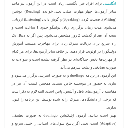
انگلیسی
برای افراد غیر انگلیسی زبان است. در این آزمون نیز مانند
سایر آزمون‌ها، چهار مهارت اصلی، یعنی خواندن (Reading)، نوشتن
(Writing)، صحبت کردن (Speaking) و گوش دادن (Listening) ارزیابی
می‌شود. مدت زمان برگزاری زبان دولینگو حدود 1 ساعت است و
نتیجه آن بعد از گذشت 2 روز مشخص می‌شود. پس اگر به دنبال یک
راه سریع برای دریافت مدرک زبان برای مهاجرت هستید، آموزش
دولینگو را در اولویت قرار دهید. بر خلاف سایر آزمون‌ها، برای هر کدام
از مهارت‌ها بخش جداگانه‌ای در نظر گرفته نشده است و سوالات به
صورت تصادفی و پشت سرهم می‌آید.
این آزمون در برنامه duolingo و به صورت اینترنتی برگزار می‌شود و
نیازی به حضور در موسسه خاص نیست. همچنین قیمت آن نیز در
مقایسه با آزمون‌های تافل و آیلتس، پایین است. البته لازم به ذکر است
که برخی از دانشگاه‌ها، مدرک ارائه شده توسط این برنامه را قبول
ندارند.
بهتر است بدانید، آزمون اپلیکیشن duolingo به صورت تطبیقی
(Adaptive) است. یعنی اگر پاسخ سوال‌های ابتدایی را خیلی سریع و