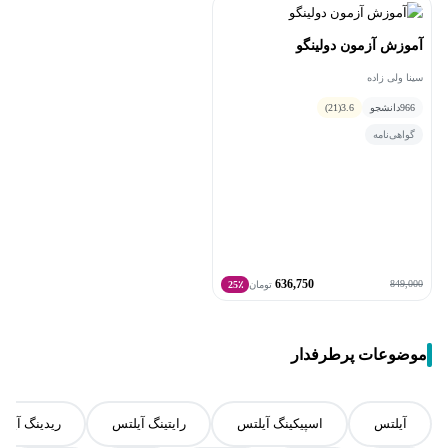
آموزش آزمون دولینگو
سینا ولی زاده
966
دانشجو
3.6
(21)
گواهی‌نامه
636,750
849,000
تومان
25٪
موضوعات پرطرفدار
آیلتس
اسپیکینگ آیلتس
رایتینگ آیلتس
ریدینگ آیل