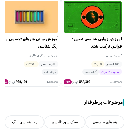
آموزش زیبایی شناسی تصویر:
آموزش مبانی هنرهای تجسمی و
قوانین ترکیب بندی
رنگ شناسی
کمیل شریفی
مهرنوش عسگری طاری
699
دانشجو
4.9
(22)
5,208
دانشجو
3.9
(147)
محبوب کاربران
گواهی‌نامه
گواهی‌نامه
959,400
839,300
1,599,000
1,199,000
تومان
30٪
تومان
40٪
موضوعات پرطرفدار
هنرهای تجسمی
سبک سورئالیسم
روانشناسی رنگ