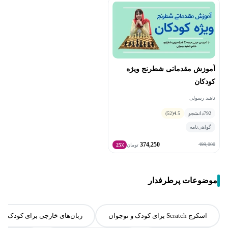
آموزش مقدماتی شطرنج ویژه
کودکان
ناهید رسولی
792
دانشجو
4.5
(52)
گواهی‌نامه
374,250
499,000
تومان
25٪
موضوعات پرطرفدار
اسکرچ Scratch برای کودک و نوجوان
زبان‌های خارجی برای کودک و 