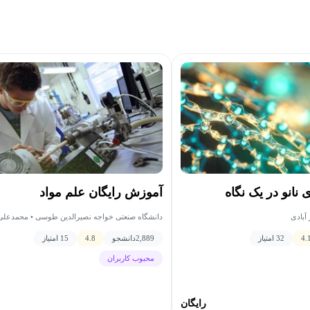
نانو در یک نگاه
آموزش رایگان علم مواد
 آبادی
دانشگاه صنعتی خواجه نصیرالدین طوسی • محمدعلی 
4.
32 امتیاز
2,889
دانشجو
4.8
15 امتیاز
محبوب کاربران
رایگان