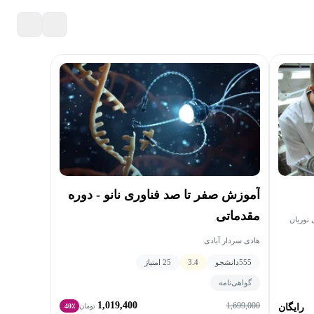
آموزش صفر تا صد فناوری نانو - دوره
مقدماتی
نوریان
هادی سردار آبادی
555
دانشجو
3.4
25 امتیاز
گواهی‌نامه
1,019,400
1,699,000
رایگان
تومان
40٪