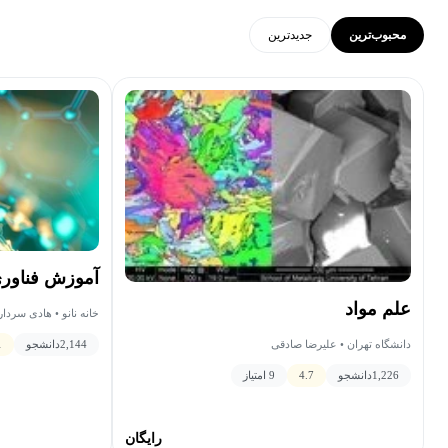
محبوب‌ترین
جدید‌ترین
آموزش فناوری 
علم مواد
خانه نانو • هادی سردار
2,144
دانشجو
1
دانشگاه تهران • علیرضا صادقی
1,226
دانشجو
4.7
9 امتیاز
رایگان