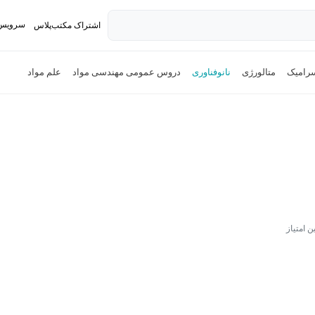
سرویس 
اشتراک مکتب‌پلاس
تدریس ک
رامیک
متالورژی
نانوفناوری
دروس عمومی مهندسی مواد
علم مواد
ن امتیاز