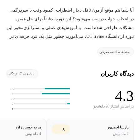
آیا شما هم موقع آزمون تافل دچار اضطراب، کمبود وقت یا سردرگمی
در انتخاب جواب درست می‌شوید؟ این دوره، دقیقاً برای حل همین
مشکلات طراحی شده است. با آموزش‌های عملی و استراتژی‌محور این
دوره از دانشگاه UC Irvine، می‌آموزید چطور مثل یک فرد حرفه‌ای در
جلسه آزمون حاضر شوید—آماده، با برنامه، و مسلط.
مشاهده ادامه معرفی
دوره فوق، بخشی از
تخصص آمادگی برای آزمون تافل
است.
دیدگاه کاربران
مشاهده 17 دیدگاه
- آمادگی برای تافل: ریدینگ و لیسنینگ
- آمادگی برای تافل: اسپیکینگ و رایتینگ
5
4.3
4
دوره های این تخصص:
- آمادگی برای تافل: استراتژی‌های موفقیت
3
2
بر اساس امتیاز 20 دانشجو
1
✅ آموزش تکنیک‌های مدیریت زمان در تمام بخش‌های تافل
✅ بررسی انواع سوالات در چهار مهارت و نحوه برخورد با هرکدام
پارسا احمدپور
مریم حسین زاده
✅ کاهش اضطراب آزمون با تمرینات ذهنی و تکنیک‌های تمرکزی
5
4 ماه پیش
4 ماه پیش
✅ نحوه شناسایی گزینه‌های گمراه‌کننده و انتخاب پاسخ درست