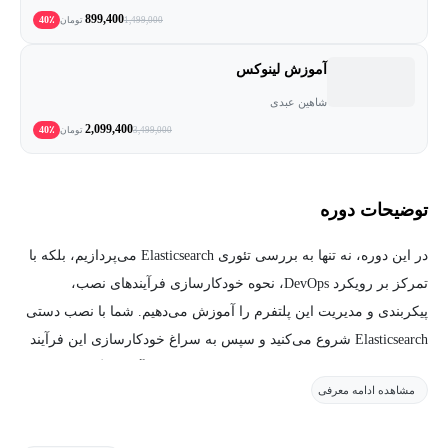
899,400
40٪
1,499,000
تومان
آموزش لینوکس
شاهین عبدی
2,099,400
40٪
3,499,000
تومان
توضیحات دوره
در این دوره، نه تنها به بررسی تئوری Elasticsearch می‌پردازیم، بلکه با
تمرکز بر رویکرد DevOps، نحوه خودکارسازی فرآیندهای نصب،
پیکربندی و مدیریت این پلتفرم را آموزش می‌دهیم. شما با نصب دستی
Elasticsearch شروع می‌کنید و سپس به سراغ خودکارسازی این فرآیند
با Ansible می‌روید. نصب و پیکربندی Kibana، جمع‌آوری لاگ‌ها با
مشاهده ادامه معرفی
Filebeat و ارسال آن‌ها به Elasticsearch، پردازش لاگ‌ها با Logstash و
ساخت داشبورد‌های کاربردی در Kibana از دیگر مباحث کلیدی این دوره