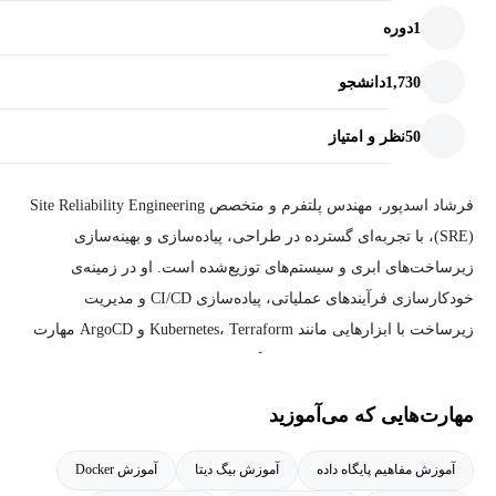
1
دوره
1,730
دانشجو
50
نظر و امتیاز
فرشاد اسدپور، مهندس پلتفرم و متخصص Site Reliability Engineering
(SRE)، با تجربه‌ای گسترده در طراحی، پیاده‌سازی و بهینه‌سازی
زیرساخت‌های ابری و سیستم‌های توزیع‌شده است. او در زمینه‌ی
خودکارسازی فرآیندهای عملیاتی، پیاده‌سازی CI/CD و مدیریت
زیرساخت با ابزارهایی مانند Kubernetes، Terraform و ArgoCD مهارت
دارد. همچنین، در حوزه‌ی مانیتورینگ و تحلیل داده‌های سیستمی با ELK
Stack، Grafana و Jaeger فعالیت داشته و به بهینه‌سازی عملکرد و
مهارت‌هایی که می‌آموزید
افزایش پایداری سرویس‌ها کمک می‌کند. فرشاد با رویکردی مبتنی بر
یادگیری مداوم و به‌کارگیری فناوری‌های نوین، همواره به دنبال ارائه‌ی
آموزش مفاهیم پایگاه داده
آموزش بیگ دیتا
آموزش Docker
راهکارهای کارآمد در حوزه‌ی مهندسی زیرساخت و SRE است.