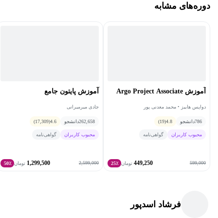
دوره‌های مشابه
آموزش Argo Project Associate
آموزش پایتون جامع
دواپس هابیز • محمد معدنی پور
جادی میرمیرانی
786
دانشجو
4.8
(19)
262,658
دانشجو
4.6
(17,309)
محبوب کاربران
گواهی‌نامه
محبوب کاربران
گواهی‌نامه
1,299,500
449,250
2,599,000
599,000
تومان
25٪
تومان
50٪
فرشاد اسدپور