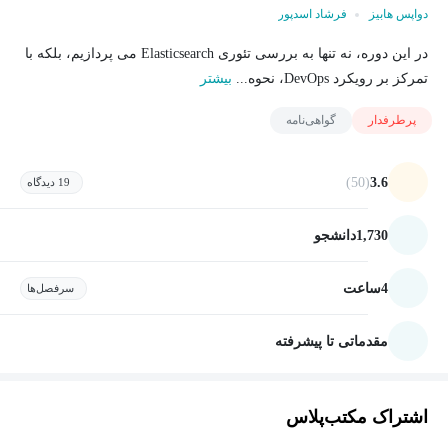
دواپس هابیز
فرشاد اسدپور
در این دوره، نه تنها به بررسی تئوری Elasticsearch می پردازیم، بلکه با
تمرکز بر رویکرد DevOps، نحوه...
بیشتر
پرطرفدار
گواهی‌نامه
(50)
3.6
19 دیدگاه
1,730
دانشجو
4
ساعت
سرفصل‌ها
مقدماتی تا پیشرفته
اشتراک مکتب‌پلاس