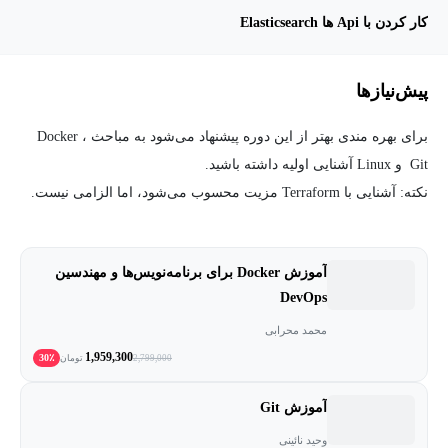
کار کردن با Api ها Elasticsearch
پیش‌نیاز‌ها
برای بهره مندی بهتر از این دوره پیشنهاد می‌شود به مباحث Docker ،
Git و Linux آشنایی اولیه داشته باشید.
نکته: آشنایی با Terraform مزیت محسوب می‌شود، اما الزامی نیست.
آموزش Docker برای برنامه‌نویس‌ها و مهندسین
DevOps
محمد محرابی
1,959,300
30٪
2,799,000
تومان
آموزش Git
وحید نائینی